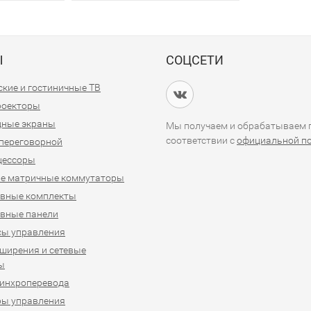
Ы
СОЦСЕТИ
кие и гостиничные ТВ
проекторы
дные экраны
Мы получаем и обрабатываем п
соответствии с
официальной п
переговорной
цессоры
е матричные коммутаторы
ивные комплекты
вные панели
сы управления
ширения и сетевые
ы
синхроперевода
ры управления