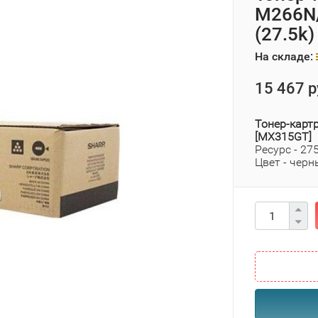
M266N
(27.5k
На складе:
15 467 р
Тонер-карт
[MX315GT]
Ресурс - 27
Цвет - черн