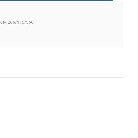
X-M 266/316/356