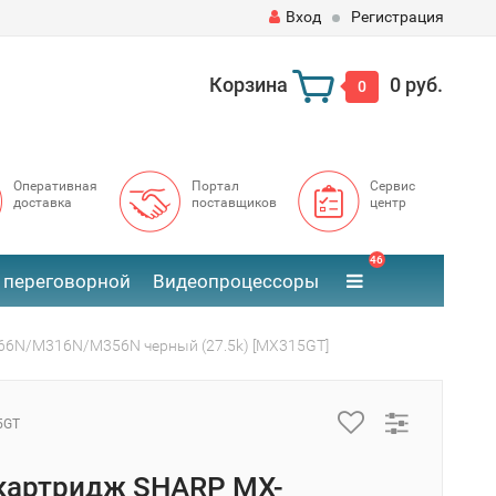
Вход
Регистрация
Корзина
0 руб.
0
Оперативная
Портал
Сервис
доставка
поставщиков
центр
46
 переговорной
Видеопроцессоры
66N/M316N/M356N черный (27.5k) [MX315GT]
5GT
картридж SHARP MX-