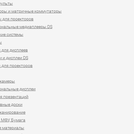
пульты
оры и матричные коммутаторы
 для проекторов
ональные медиаплееры DS
кие системы
ы
 для дисплеев
 и дисплеи DS
 для проекторов
-камеры
ональные дисплеи
я презентаций
вные доски
сканирование
 МФУ, Бумага
е материалы