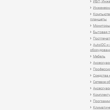
ИБП, Инже
Инженерн
Компьютер
планшеты
Мониторы,
Бытовая т
Постпечат
AutoIDC и
оборудован
Мебель
Аксессуар
Професси
Средства 
Сетевое о
Аксессуар
Комплект
Программн
Климатиче