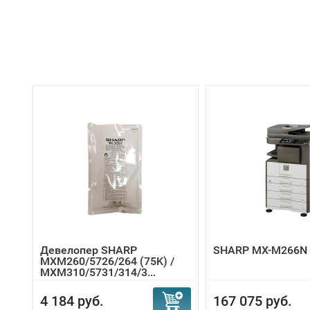
Девелопер SHARP
SHARP MX-M266N
MXM260/5726/264 (75K) /
MXM310/5731/314/3...
4 184 руб.
167 075 руб.