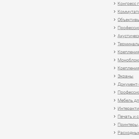
Конгресс 
Коммутат
Объективы
Професси
Акустичес
Терминал
Крепления
Моноблоки
Крепления
Экраны
Документ
Професси
Мебель дл
Интеракти
Печать и 
Принтеры,
Расходны