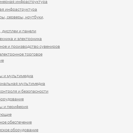
нерная инфраструктура
ая инфраструктура
ы, серверы, ноутбуки,
 дисплеи и панели
ехника и электроника
ное и производство сувениров
 электронное торговое
ие
ы и мультимедиа
ональная мультимедиа
контроля и безопасности
борудование
ы и периферия
ующие
ое обеспечение
ское оборудование