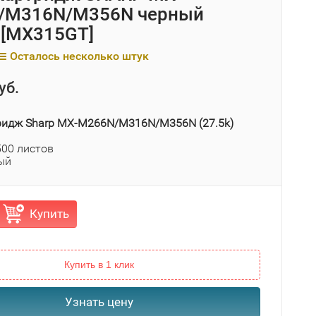
/M316N/M356N черный
) [MX315GT]
Осталось несколько штук
уб.
ридж Sharp MX-M266N/M316N/M356N (27.5k)
500 листов
ый
Купить
Купить в 1 клик
Узнать цену