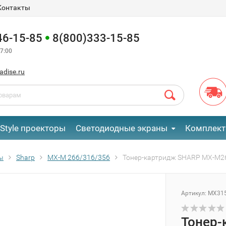
Контакты
46-15-85
8(800)333-15-85
7:00
adise.ru
eStyle проекторы
Светодиодные экраны
Комплект
ы
Sharp
MX-M 266/316/356
Тонер-картридж SHARP MX-M2
Артикул:
MX31
Тонер-