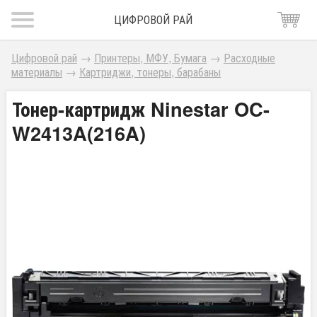
ЦИФРОВОЙ РАЙ
Цифровой рай
→
Принтеры, МФУ, Бумага
→
Расходные
материалы
→
Картриджи, тонеры, барабаны
Тонер-картридж Ninestar OC-
W2413A(216A)