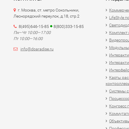
г. Москва, ст. метро Сокольники,
Коммерчес
Леснорядский переулок, д.18, стр.2
LifeStyle 
Светодио
8(495)646-15-85
8(800)333-15-85
Пн—Чт 10:00—17:00
Комплект 
Пт 10:00—16:00
Видеопро
Модульны
info@dparadise.ru
Интеракт
Интеракти
Интерфей
Карты рас
контроллер
Системы 
Процессо
Конгресс 
Коммутат
Объективы
Професси