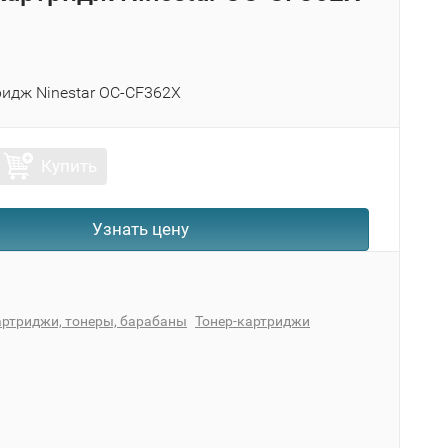
ридж Ninestar OC-CF362X
Купить
Узнать цену
ртриджи, тонеры, барабаны
Тонер-картриджи