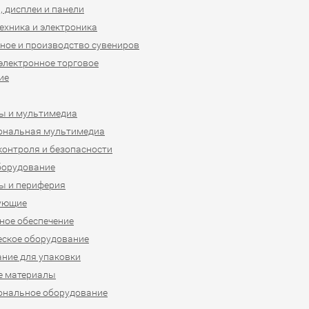
 дисплеи и панели
ехника и электроника
ное и производство сувениров
 электронное торговое
ие
ы и мультимедиа
ональная мультимедиа
контроля и безопасности
борудование
ы и периферия
ующие
ое обеспечение
ское оборудование
ние для упаковки
е материалы
ональное оборудование