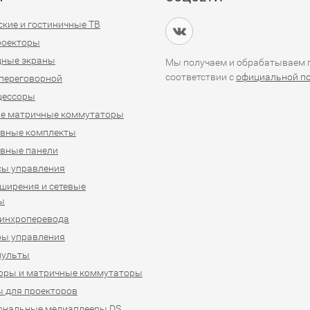
кие и гостиничные ТВ
проекторы
дные экраны
Мы получаем и обрабатываем п
соответствии с
официальной п
переговорной
цессоры
е матричные коммутаторы
ивные комплекты
вные панели
сы управления
ширения и сетевые
ы
синхроперевода
ры управления
пульты
оры и матричные коммутаторы
 для проекторов
ональные медиаплееры DS