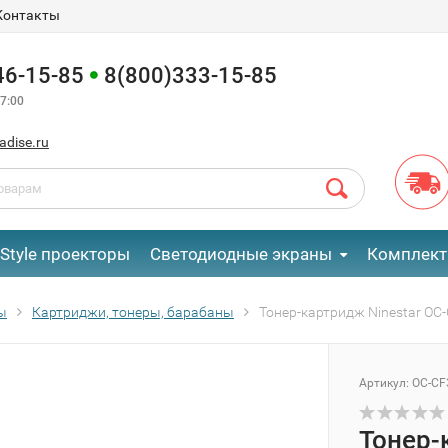
Контакты
46-15-85
8(800)333-15-85
7:00
adise.ru
eStyle проекторы
Светодиодные экраны
Комплект
ы
Картриджи, тонеры, барабаны
Тонер-картридж Ninestar OC
Артикул:
OC-CF
Тонер-