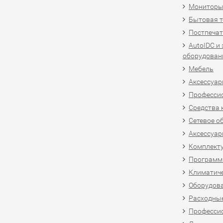
Мониторы,
Бытовая т
Постпечат
AutoIDC и
оборудован
Мебель
Аксессуар
Професси
Средства 
Сетевое о
Аксессуар
Комплект
Программн
Климатиче
Оборудова
Расходны
Професси