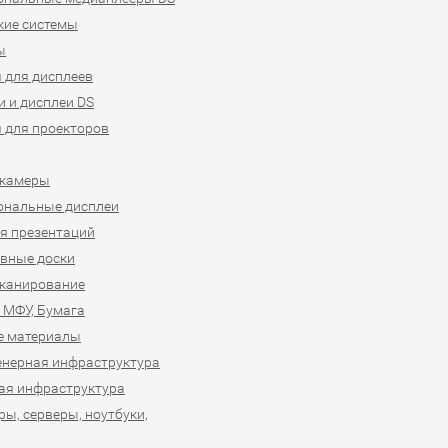
кие системы
ы
 для дисплеев
 и дисплеи DS
 для проекторов
-камеры
ональные дисплеи
я презентаций
вные доски
сканирование
 МФУ, Бумага
е материалы
нерная инфраструктура
ая инфраструктура
ы, серверы, ноутбуки,