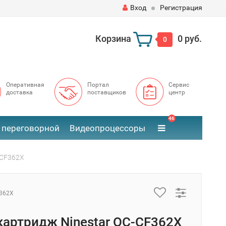
Вход
Регистрация
Корзина
0 руб.
0
Оперативная
Портал
Сервис
доставка
поставщиков
центр
46
 переговорной
Видеопроцессоры
-CF362X
362X
картридж Ninestar OC-CF362X