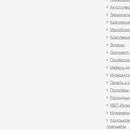
Акустичес
Терминал
Крепления
Моноблоки
Крепления
Экраны
Документ
Професси
Мебель дл
Интеракти
Печать и 
Принтеры,
Расходны
ИБП, Инже
Инженерн
Компьютер
планшеты