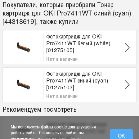
Покупатели, которые приобрели Тонер
картридж для OKI Pro7411WT синий (cyan)
[44318619], также купили
Фотокартридж для OKI
Pro7411WT белый (white)
[01275105]
Нет в наличии
Фотокартридж для OKI
Pro7411WT синий (cyan)
[01275103]
Нет в наличии
Рекомендуем посмотреть
Цветной принтер с белым
Мы используем файлы cookie для улучшения
тонером OKI Pro7411wt
работы сайта. Оставаясь на сайте, вы
OK
[44205445]
соглашаетесь с
политикой обработки