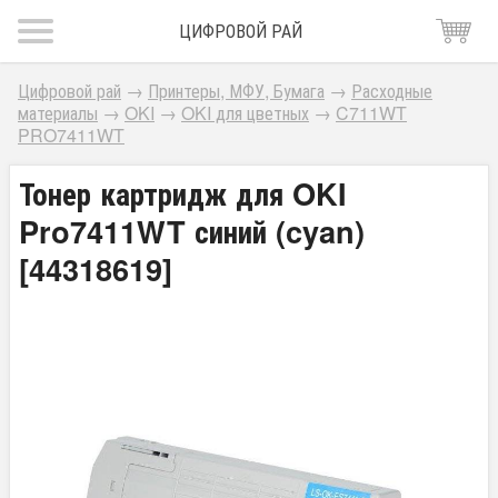
ЦИФРОВОЙ РАЙ
Цифровой рай
→
Принтеры, МФУ, Бумага
→
Расходные
материалы
→
OKI
→
OKI для цветных
→
C711WT
PRO7411WT
Тонер картридж для OKI
Pro7411WT синий (cyan)
[44318619]