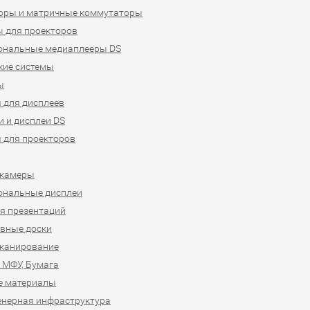
оры и матричные коммутаторы
 для проекторов
ональные медиаплееры DS
кие системы
ы
 для дисплеев
 и дисплеи DS
 для проекторов
-камеры
ональные дисплеи
я презентаций
вные доски
сканирование
 МФУ, Бумага
е материалы
нерная инфраструктура