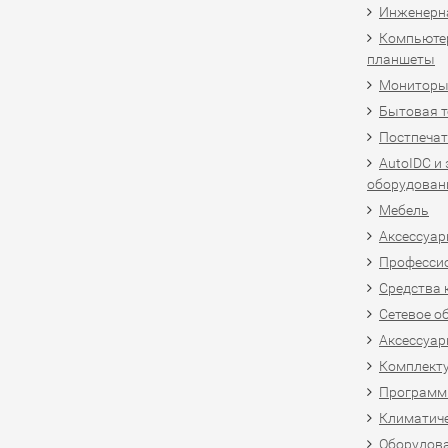
Инженерн
Компьютер
планшеты
Мониторы,
Бытовая т
Постпечат
AutoIDC и
оборудован
Мебель
Аксессуар
Професси
Средства 
Сетевое о
Аксессуар
Комплект
Программн
Климатиче
Оборудова