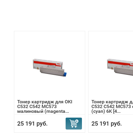
Тонер картридж для OKI
Тонер картридж д
C532 C542 MC573
C532 C542 MC573 
малиновый (magenta...
(cyan) 6K [4...
25 191 руб.
25 191 руб.