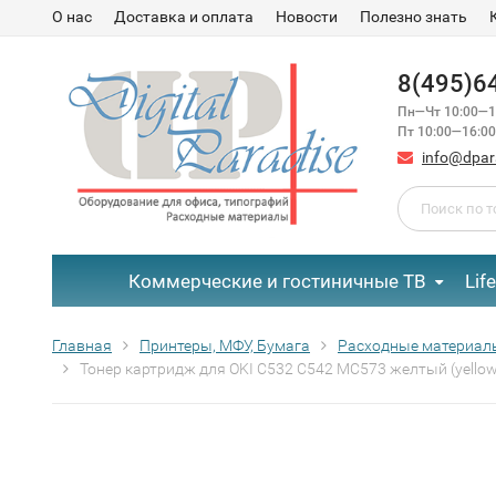
О нас
Доставка и оплата
Новости
Полезно знать
8(495)6
Пн—Чт 10:00—1
Пт 10:00—16:00
info@dpar
Коммерческие и гостиничные ТВ
Lif
Главная
Принтеры, МФУ, Бумага
Расходные материал
Тонер картридж для OKI C532 C542 MC573 желтый (yellow