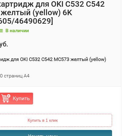
картридж для OKI C532 C542
желтый (yellow) 6K
605/46490629]
В наличии
уб.
ридж для OKI C532 C542 MC573 желтый (yellow)
00 страниц А4
Купить
Купить в 1 клик