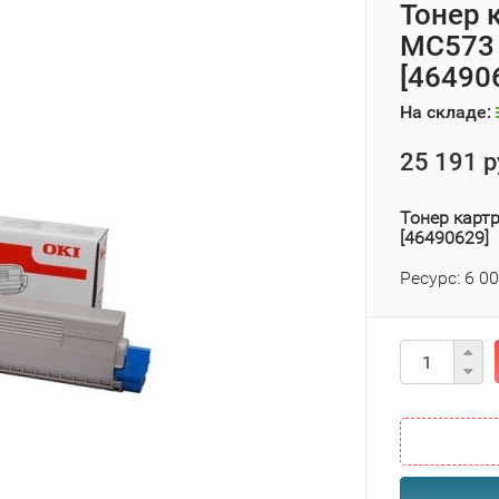
Тонер 
MC573 
[46490
На складе:
25 191 р
Тонер карт
[46490629]
Ресурс: 6 0