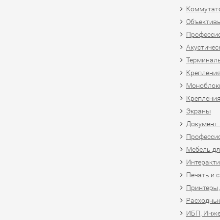
Коммутат
Объективы
Професси
Акустичес
Терминал
Крепления
Моноблоки
Крепления
Экраны
Документ
Професси
Мебель дл
Интеракти
Печать и 
Принтеры,
Расходны
ИБП, Инже