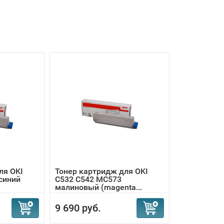
ля OKI
Тонер картридж для OKI
синий
C532 C542 MC573
малиновый (magenta...
9 690 руб.