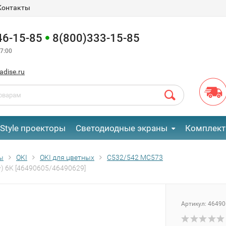
Контакты
46-15-85
8(800)333-15-85
7:00
adise.ru
eStyle проекторы
Светодиодные экраны
Комплект
ы
OKI
OKI для цветных
C532/542 MC573
) 6K [46490605/46490629]
Артикул:
46490