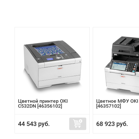
Цветной принтер OKI
Цветное МФУ OK
C532DN [46356102]
[46357102]
44 543 руб.
68 923 руб.