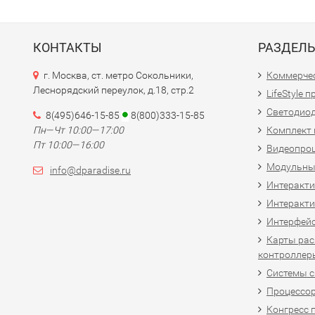
КОНТАКТЫ
РАЗДЕЛ
г. Москва, ст. метро Сокольники,
Коммерчес
Леснорядский переулок, д.18, стр.2
LifeStyle 
Светодио
8(495)646-15-85
8(800)333-15-85
Пн—Чт 10:00—17:00
Комплект 
Пт 10:00—16:00
Видеопро
Модульны
info@dparadise.ru
Интеракт
Интеракти
Интерфей
Карты рас
контроллер
Системы 
Процессо
Конгресс 