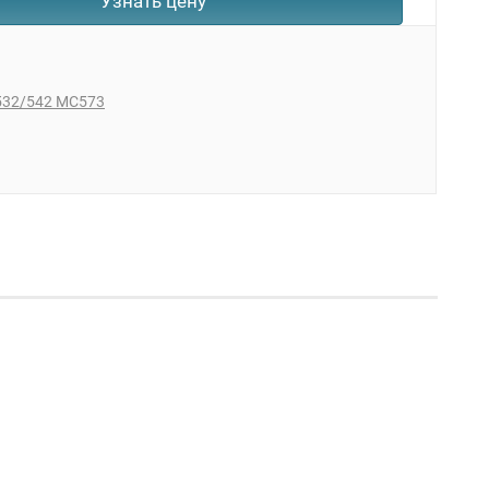
Узнать цену
532/542 MC573