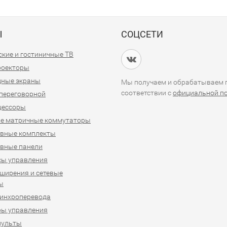
Ы
СОЦСЕТИ
кие и гостиничные ТВ
проекторы
дные экраны
Мы получаем и обрабатываем п
соответствии с
официальной п
переговорной
цессоры
е матричные коммутаторы
ивные комплекты
вные панели
сы управления
ширения и сетевые
ы
синхроперевода
ры управления
пульты