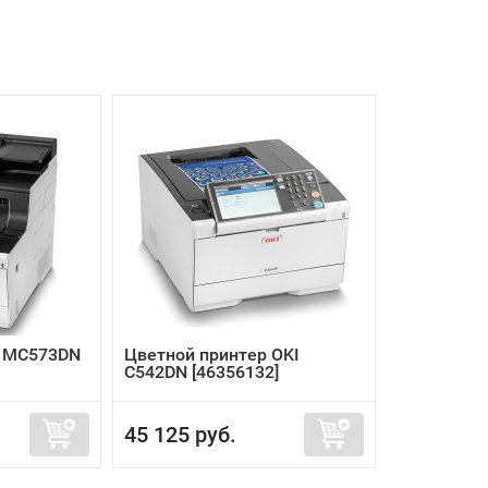
I MC573DN
Цветной принтер OKI
C542DN [46356132]
45 125 руб.