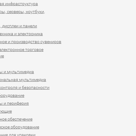
ая инфраструктура
ы, серверы, ноутбуки,
 дисплеи и панели
ехника и электроника
ное и производство сувениров
 электронное торговое
ие
ы и мультимедиа
ональная мультимедиа
контроля и безопасности
борудование
ы и периферия
ующие
ое обеспечение
ское оборудование
ние для упаковки