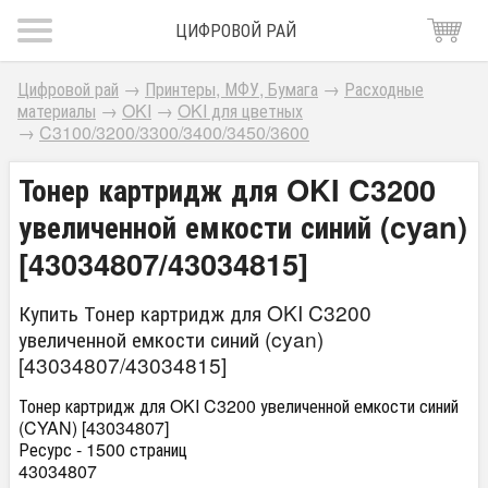
ЦИФРОВОЙ РАЙ
Цифровой рай
→
Принтеры, МФУ, Бумага
→
Расходные
материалы
→
OKI
→
OKI для цветных
→
C3100/3200/3300/3400/3450/3600
Тонер картридж для OKI C3200
увеличенной емкости синий (cyan)
[43034807/43034815]
Купить Тонер картридж для OKI C3200
увеличенной емкости синий (cyan)
[43034807/43034815]
Тонер картридж для OKI C3200 увеличенной емкости синий
(CYAN) [43034807]
Ресурс - 1500 страниц
43034807