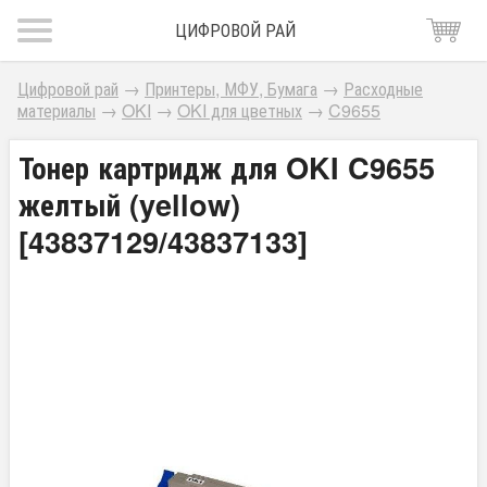
ЦИФРОВОЙ РАЙ
Цифровой рай
→
Принтеры, МФУ, Бумага
→
Расходные
материалы
→
OKI
→
OKI для цветных
→
C9655
Тонер картридж для OKI C9655
желтый (yellow)
[43837129/43837133]