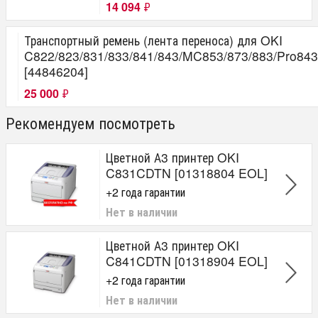
14 094
₽
Транспортный ремень (лента переноса) для OKI
C822/823/831/833/841/843/MC853/873/883/Pro8
[44846204]
25 000
₽
Рекомендуем посмотреть
Цветной А3 принтер OKI
C831CDTN [01318804 EOL]
+2 года гарантии
Нет в наличии
Цветной А3 принтер OKI
C841CDTN [01318904 EOL]
+2 года гарантии
Нет в наличии