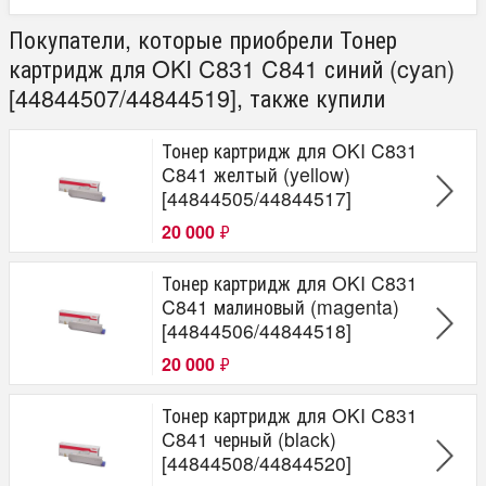
Покупатели, которые приобрели Тонер
картридж для OKI C831 C841 синий (cyan)
[44844507/44844519], также купили
Тонер картридж для OKI C831
C841 желтый (yellow)
[44844505/44844517]
20 000
₽
Тонер картридж для OKI C831
C841 малиновый (magenta)
[44844506/44844518]
20 000
₽
Тонер картридж для OKI C831
C841 черный (black)
[44844508/44844520]