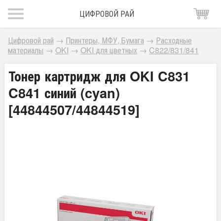
ЦИФРОВОЙ РАЙ
Цифровой рай
→
Принтеры, МФУ, Бумага
→
Расходные
материалы
→
OKI
→
OKI для цветных
→
C822/831/841
Тонер картридж для OKI C831
C841 синий (cyan)
[44844507/44844519]