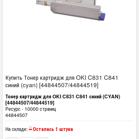
Купить Тонер картридж для OKI C831 C841
синий (cyan) [44844507/44844519]
Тонер картридж для OKI C831 C841 синий (CYAN)
[44844507/44844519]
Ресурс - 10000 страниц
44844507
На складе:
Осталась 1 штука