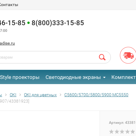
Контакты
46-15-85
8(800)333-15-85
7:00
adise.ru
eStyle проекторы
Светодиодные экраны
Комплект
ы
OKI
OKI для цветных
C5600/5700/5800/5900 MC5550
1907/43381923]
Артикул:
43381