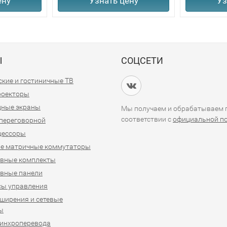
ену
Узнать цену
Уз
Ы
СОЦСЕТИ
кие и гостиничные ТВ
проекторы
дные экраны
Мы получаем и обрабатываем п
соответствии с
официальной п
переговорной
цессоры
е матричные коммутаторы
ивные комплекты
вные панели
сы управления
ширения и сетевые
ы
синхроперевода