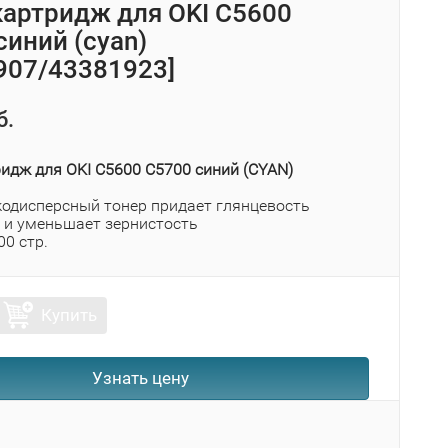
картридж для OKI C5600
синий (cyan)
907/43381923]
б.
ридж для OKI C5600 C5700 синий (CYAN)
одисперсный тонер придает глянцевость
 и уменьшает зернистость
00 стр.
Купить
Узнать цену