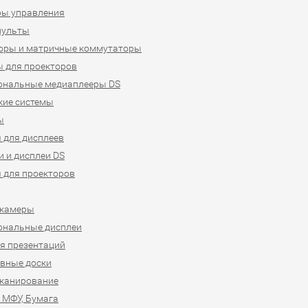
ры управления
пульты
оры и матричные коммутаторы
 для проекторов
ональные медиаплееры DS
кие системы
ы
 для дисплеев
 и дисплеи DS
 для проекторов
-камеры
ональные дисплеи
я презентаций
вные доски
сканирование
 МФУ, Бумага