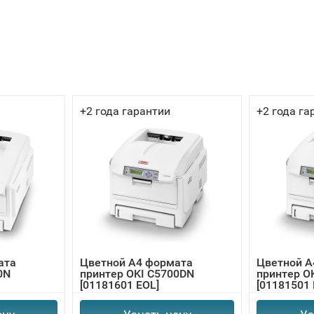
+2 года гарантии
+2 года га
ата
Цветной А4 формата
Цветной А
0N
принтер OKI C5700DN
принтер O
[01181601 EOL]
[01181501 