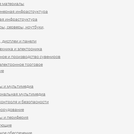
е материалы
нерная инфраструктура
ая инфраструктура
ы, серверы, ноутбуки,
 дисплеи и панели
ехника и электроника
ное и производство сувениров
 электронное торговое
ие
ы и мультимедиа
ональная мультимедиа
контроля и безопасности
борудование
ы и периферия
ующие
ое обеспечение