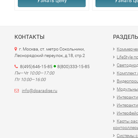
Узнать цену
Узнать ц
КОНТАКТЫ
РАЗДЕЛ
г. Москва, ст. метро Сокольники,
Коммерчес
Леснорядский переулок, д.18, стр.2
LifeStyle 
Светодио
8(495)646-15-85
8(800)333-15-85
Пн—Чт 10:00—17:00
Комплект 
Пт 10:00—16:00
Видеопро
Модульны
info@dparadise.ru
Интеракт
Интеракти
Интерфей
Карты рас
контроллер
Системы 