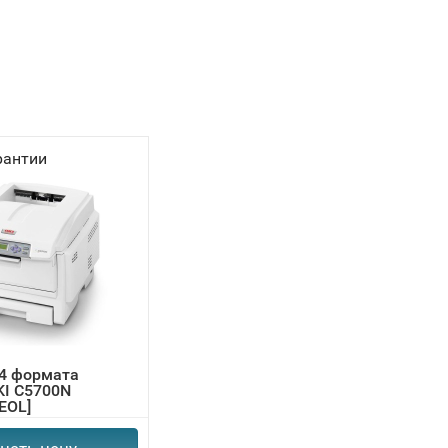
рантии
4 формата
KI C5700N
EOL]