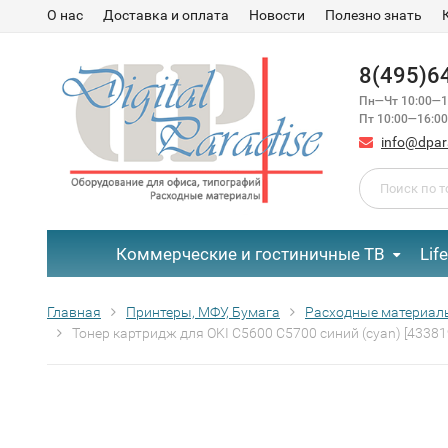
О нас
Доставка и оплата
Новости
Полезно знать
8(495)6
Пн—Чт 10:00—1
Пт 10:00—16:00
info@dpar
Коммерческие и гостиничные ТВ
Lif
Главная
Принтеры, МФУ, Бумага
Расходные материал
Тонер картридж для OKI C5600 C5700 синий (cyan) [4338