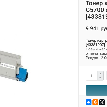
Тонер 
C5700 
[43381
9 941 ру
Тонер карт
[43381907]
Новый мелк
отпечаткам
Ресурс - 2 0