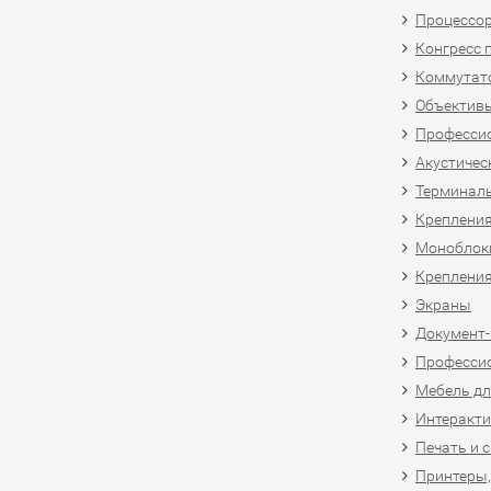
Процессо
Конгресс 
Коммутат
Объективы
Професси
Акустичес
Терминал
Крепления
Моноблоки
Крепления
Экраны
Документ
Професси
Мебель дл
Интеракти
Печать и 
Принтеры,