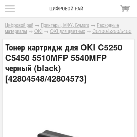
ЦИФРОВОЙ РАЙ
Цифровой рай
→
Принтеры, МФУ, Бумага
→
Расходные
материалы
→
OKI
→
OKI для цветных
→
C5100/5250/5450
Тонер картридж для OKI C5250
C5450 5510MFP 5540MFP
черный (black)
[42804548/42804573]