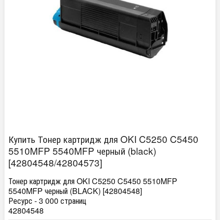
Купить Тонер картридж для OKI C5250 C5450
5510MFP 5540MFP черный (black)
[42804548/42804573]
Тонер картридж для OKI C5250 C5450 5510MFP
5540MFP черный (BLACK) [42804548]
Ресурс - 3 000 страниц
42804548