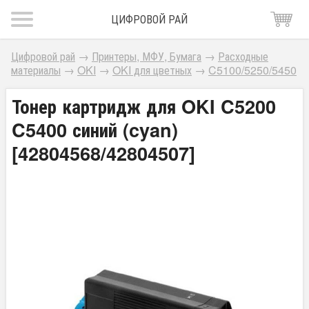
ЦИФРОВОЙ РАЙ
Цифровой рай
→
Принтеры, МФУ, Бумага
→
Расходные
материалы
→
OKI
→
OKI для цветных
→
C5100/5250/5450
Тонер картридж для OKI C5200
C5400 синий (cyan)
[42804568/42804507]