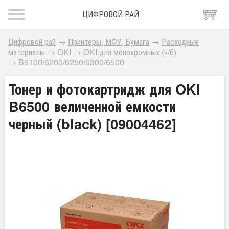
ЦИФРОВОЙ РАЙ
Цифровой рай
→
Принтеры, МФУ, Бумага
→
Расходные
материалы
→
OKI
→
OKI для монохромных (ч/б)
→
B6100/6200/6250/6300/6500
Тонер и фотокартридж для OKI
B6500 величенной емкости
черный (black) [09004462]