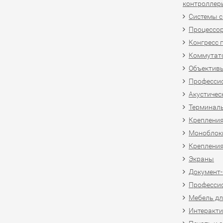
контроллер
Системы 
Процессо
Конгресс 
Коммутат
Объективы
Професси
Акустичес
Терминал
Крепления
Моноблоки
Крепления
Экраны
Документ
Професси
Мебель дл
Интеракти