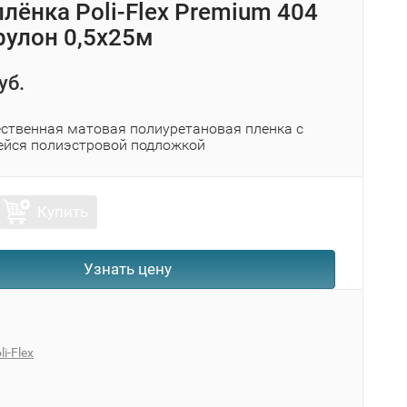
лёнка Poli-Flex Premium 404
 рулон 0,5x25м
уб.
ственная матовая полиуретановая пленка с
йся полиэстровой подложкой
Купить
Узнать цену
li-Flex