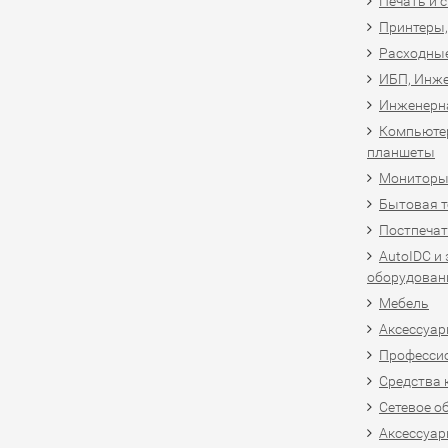
Печать и 
Принтеры,
Расходны
ИБП, Инже
Инженерн
Компьютер
планшеты
Мониторы,
Бытовая т
Постпечат
AutoIDC и
оборудован
Мебель
Аксессуар
Професси
Средства 
Сетевое о
Аксессуар