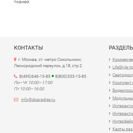
тканей.
КОНТАКТЫ
РАЗДЕЛ
г. Москва, ст. метро Сокольники,
Коммерчес
Леснорядский переулок, д.18, стр.2
LifeStyle 
Светодио
8(495)646-15-85
8(800)333-15-85
Пн—Чт 10:00—17:00
Комплект 
Пт 10:00—16:00
Видеопро
Модульны
info@dparadise.ru
Интеракт
Интеракти
Интерфей
Карты рас