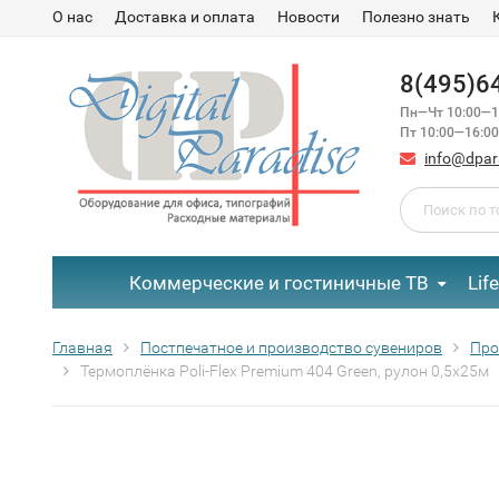
О нас
Доставка и оплата
Новости
Полезно знать
8(495)6
Пн—Чт 10:00—1
Пт 10:00—16:00
info@dpar
Коммерческие и гостиничные ТВ
Lif
Главная
Постпечатное и производство сувениров
Про
Термоплёнка Poli-Flex Premium 404 Green, рулон 0,5x25м