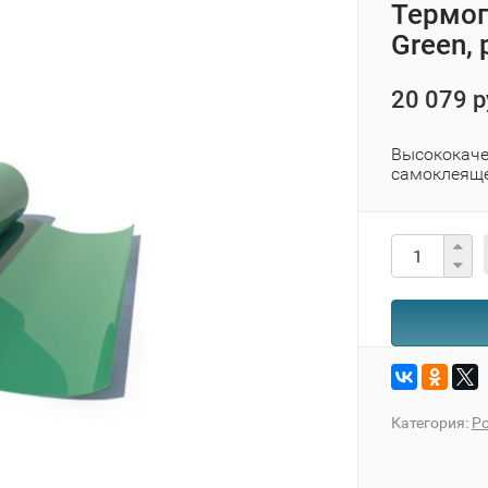
Термоп
Green,
20 079 р
Высококаче
самоклеяще
Категория:
Po