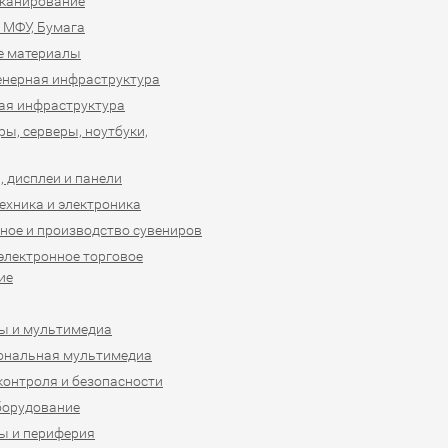
сканирование
 МФУ, Бумага
е материалы
нерная инфраструктура
ая инфраструктура
ы, серверы, ноутбуки,
 дисплеи и панели
ехника и электроника
ное и производство сувениров
 электронное торговое
ие
ы и мультимедиа
ональная мультимедиа
контроля и безопасности
борудование
ы и периферия