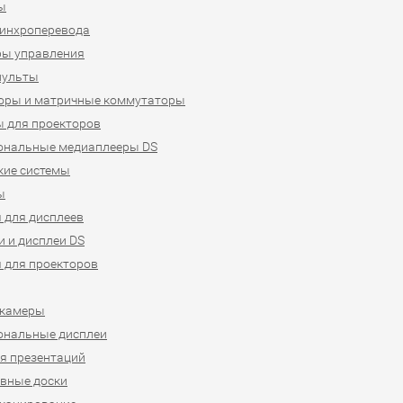
ы
синхроперевода
ры управления
пульты
оры и матричные коммутаторы
 для проекторов
ональные медиаплееры DS
кие системы
ы
 для дисплеев
 и дисплеи DS
 для проекторов
-камеры
ональные дисплеи
я презентаций
вные доски