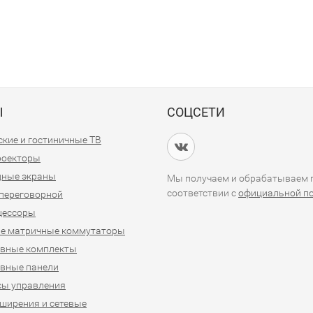
Ы
СОЦСЕТИ
кие и гостиничные ТВ
проекторы
дные экраны
Мы получаем и обрабатываем п
соответствии с
официальной п
переговорной
цессоры
е матричные коммутаторы
ивные комплекты
вные панели
сы управления
ширения и сетевые