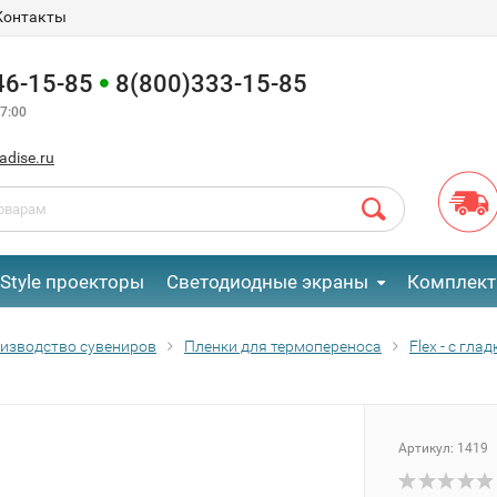
Контакты
46-15-85
8(800)333-15-85
7:00
adise.ru
eStyle проекторы
Светодиодные экраны
Комплект
изводство сувениров
Пленки для термопереноса
Flex - с гл
Артикул:
1419