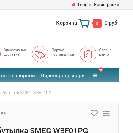
Вход
Регистрация
Корзина
0 руб.
0
Оперативная
Портал
Сервис
доставка
поставщиков
центр
46
 переговорной
Видеопроцессоры
мобутылка SMEG WBF01PG
1PG
бутылка SMEG WBF01PG