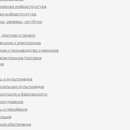
нерная инфраструктура
ая инфраструктура
ы, серверы, ноутбуки,
 дисплеи и панели
ехника и электроника
ное и производство сувениров
 электронное торговое
ие
ы и мультимедиа
ональная мультимедиа
контроля и безопасности
борудование
ы и периферия
ующие
ое обеспечение