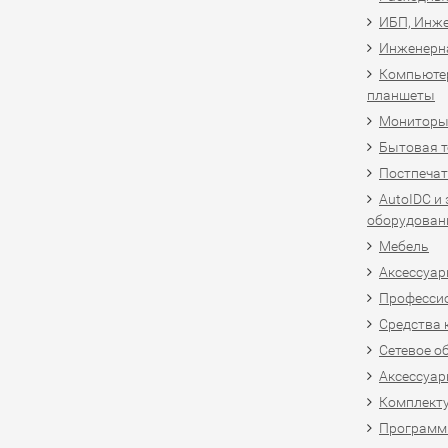
ИБП, Инже
Инженерн
Компьютер
планшеты
Мониторы,
Бытовая т
Постпечат
AutoIDC и
оборудован
Мебель
Аксессуар
Професси
Средства 
Сетевое о
Аксессуар
Комплект
Программн