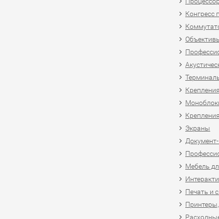
Процессо
Конгресс 
Коммутат
Объективы
Професси
Акустичес
Терминал
Крепления
Моноблоки
Крепления
Экраны
Документ
Професси
Мебель дл
Интеракти
Печать и 
Принтеры,
Расходны