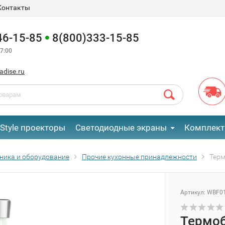
Контакты
46-15-85
8(800)333-15-85
7:00
adise.ru
eStyle проекторы
Светодиодные экраны
Комплект
хника и оборудование
Прочие кухонные принадлежности
Тер
Артикул:
WBF0
Термо