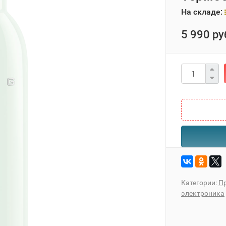
На складе:
5 990 ру
Категории:
П
электроника