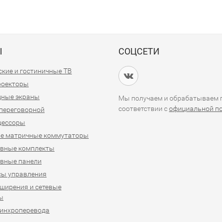
Ы
СОЦСЕТИ
кие и гостиничные ТВ
проекторы
дные экраны
Мы получаем и обрабатываем п
соответствии с
официальной п
переговорной
цессоры
е матричные коммутаторы
ивные комплекты
вные панели
сы управления
ширения и сетевые
ы
синхроперевода