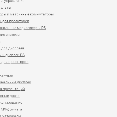
ры управления
пульты
оры и матричные коммутаторы
 для проекторов
ональные медиаплееры DS
кие системы
ы
 для дисплеев
 и дисплеи DS
 для проекторов
-камеры
ональные дисплеи
я презентаций
вные доски
сканирование
 МФУ, Бумага
е материалы