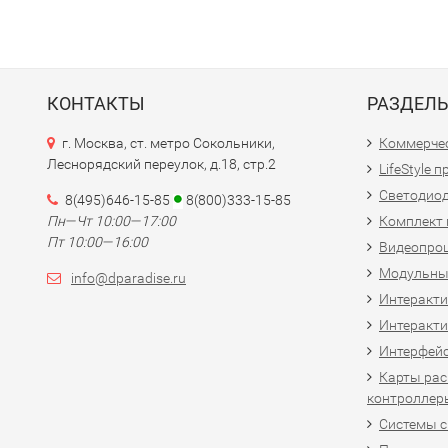
КОНТАКТЫ
РАЗДЕЛ
г. Москва, ст. метро Сокольники,
Коммерчес
Леснорядский переулок, д.18, стр.2
LifeStyle 
Светодио
8(495)646-15-85
8(800)333-15-85
Пн—Чт 10:00—17:00
Комплект 
Пт 10:00—16:00
Видеопро
Модульны
info@dparadise.ru
Интеракт
Интеракти
Интерфей
Карты рас
контроллер
Системы 