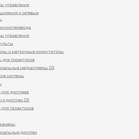
сы управления
ширения и сетевые
ы
синхроперевода
ры управления
пульты
оры и матричные коммутаторы
 для проекторов
ональные медиаплееры DS
кие системы
ы
 для дисплеев
 и дисплеи DS
 для проекторов
-камеры
ональные дисплеи