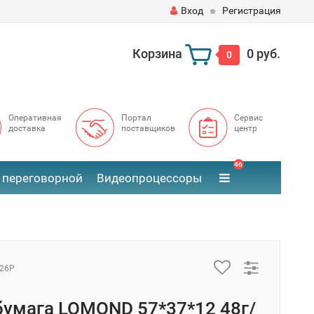
Вход
Регистрация
Корзина
0 руб.
0
Оперативная
Портал
Сервис
доставка
поставщиков
центр
46
 переговорной
Видеопроцессоры
26Р
умага LOMOND 57*37*12 48г/