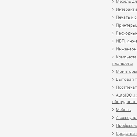
Мебель дл
Интеракти
Печать и 
Принтеры,
Расходны
ИБП, Инже
Инженерн
Компьютер
планшеты
Мониторы,
Бытовая т
Постпечат
AutoIDC и
оборудован
Мебель
Аксессуар
Професси
Средства 