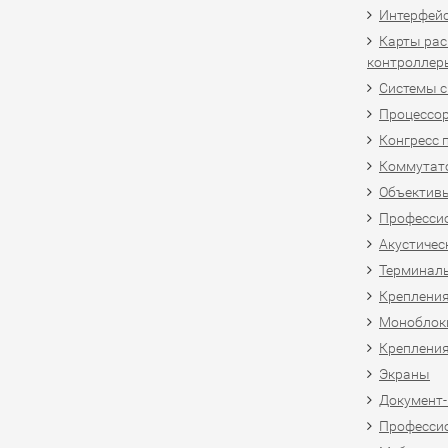
Интерфей
Карты рас
контроллер
Системы 
Процессо
Конгресс 
Коммутат
Объективы
Професси
Акустичес
Терминал
Крепления
Моноблоки
Крепления
Экраны
Документ
Професси