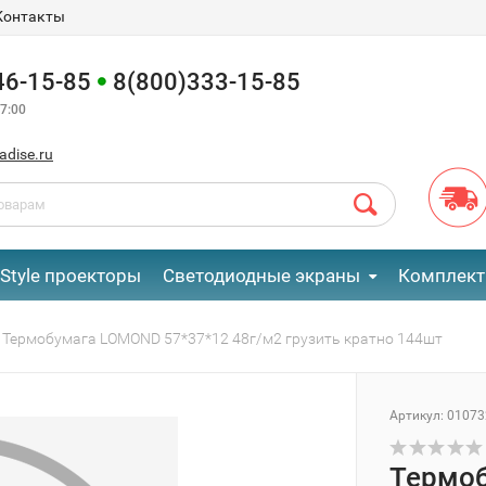
Контакты
46-15-85
8(800)333-15-85
7:00
adise.ru
eStyle проекторы
Светодиодные экраны
Комплект
Термобумага LOMOND 57*37*12 48г/м2 грузить кратно 144шт
Артикул:
01073
Термоб