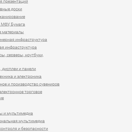
я презентаций
вные доски
сканирование
 МФУ, Бумага
е материалы
нерная инфраструктура
ая инфраструктура
ы, серверы, ноутбуки,
 дисплеи и панели
ехника и электроника
ное и производство сувениров
 электронное торговое
ие
ы и мультимедиа
ональная мультимедиа
контроля и безопасности