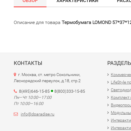
ОБЗОР
ХАРАКТЕРИСТИКИ
РАСХ
Описание для товара
Термобумага LOMOND 57*37*12
КОНТАКТЫ
РАЗДЕЛ
г. Москва, ст. метро Сокольники,
Коммерчес
Леснорядский переулок, д.18, стр.2
LifeStyle 
Светодио
8(495)646-15-85
8(800)333-15-85
Пн—Чт 10:00—17:00
Комплект 
Пт 10:00—16:00
Видеопро
Модульны
info@dparadise.ru
Интеракт
Интеракти