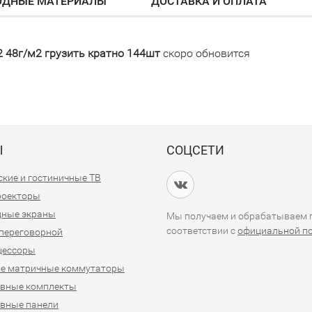
ОДНЫЕ МАТЕРИАЛЫ
ДОСТАВКА И ОПЛАТА
 48г/м2 грузить кратно 144шт
скоро обновится
Ы
СОЦСЕТИ
кие и гостиничные ТВ
проекторы
дные экраны
Мы получаем и обрабатываем п
соответствии с
официальной п
переговорной
цессоры
е матричные коммутаторы
ивные комплекты
вные панели