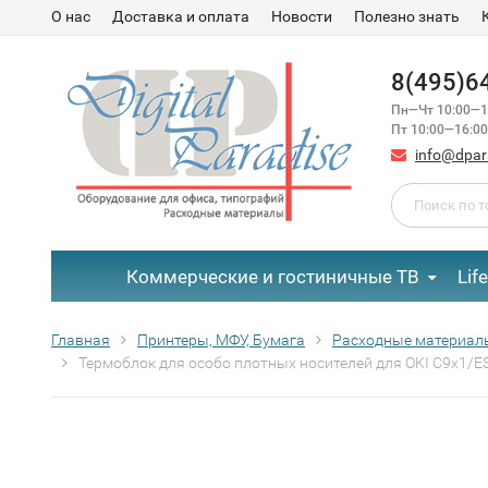
О нас
Доставка и оплата
Новости
Полезно знать
8(495)6
Пн—Чт 10:00—1
Пт 10:00—16:00
info@dpar
Коммерческие и гостиничные ТВ
Lif
Главная
Принтеры, МФУ, Бумага
Расходные материал
Термоблок для особо плотных носителей для OKI C9x1/E