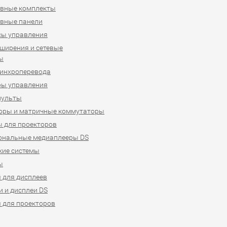
ивные комплекты
вные панели
сы управления
ширения и сетевые
ы
синхроперевода
ры управления
пульты
оры и матричные коммутаторы
 для проекторов
ональные медиаплееры DS
кие системы
ы
 для дисплеев
 и дисплеи DS
 для проекторов