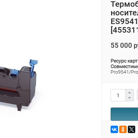
Термоб
носите
ES9541
[45531
55 000 р
Ресурс карт
Совместим
Pro9541/Pr