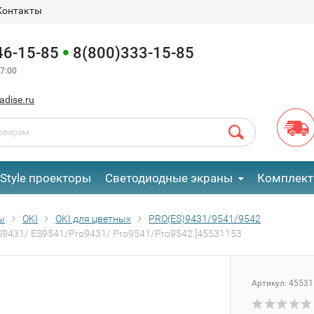
Контакты
46-15-85
8(800)333-15-85
7:00
adise.ru
eStyle проекторы
Светодиодные экраны
Комплект
ы
OKI
OKI для цветных
PRO(ES)9431/9541/9542
S9431/ ES9541/Pro9431/ Pro9541/Pro9542 [45531153
Артикул:
45531