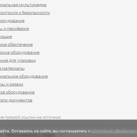
ональная мультимедиа
контроля и безопасности
борудование
ы и периферия
ующие
ое обеспечение
ское оборудование
ние для упаковки
е материалы
ональное оборудование
ы и резаки
ое оборудование
ели документов
ие прямой ссылки на источник.
йта. Оставаясь на сайте, вы соглашаетесь с
политикой обработки
Просмотренные товары
0