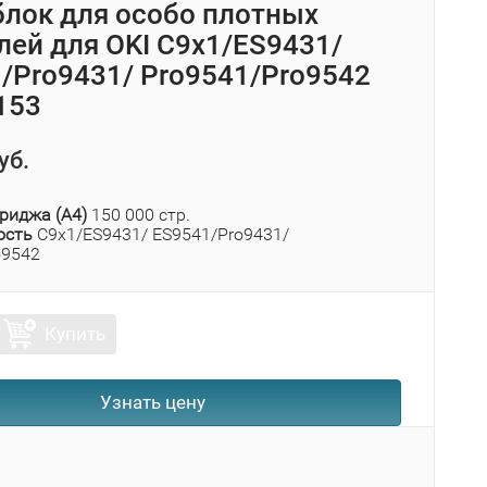
лок для особо плотных
лей для OKI C9x1/ES9431/
/Pro9431/ Pro9541/Pro9542
153
уб.
риджа (А4)
150 000 стр.
ость
C9x1/ES9431/ ES9541/Pro9431/
o9542
Купить
Узнать цену