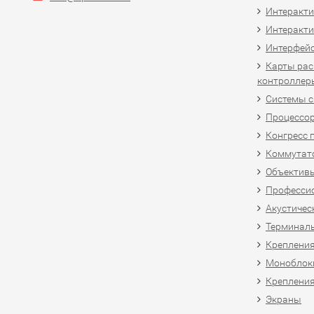
Интеракт
Интеракти
Интерфей
Карты рас
контроллер
Системы 
Процессо
Конгресс 
Коммутат
Объективы
Професси
Акустичес
Терминал
Крепления
Моноблоки
Крепления
Экраны