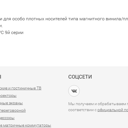
или для особо плотных носителей типа магнитного винила/
и.
/C 9й серии
Ы
СОЦСЕТИ
кие и гостиничные ТВ
проекторы
дные экраны
Мы получаем и обрабатываем п
соответствии с
официальной п
переговорной
цессоры
е матричные коммутаторы