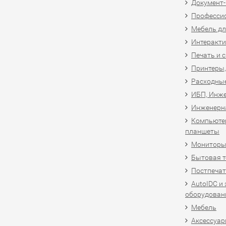
Документ
Професси
Мебель дл
Интеракти
Печать и 
Принтеры,
Расходны
ИБП, Инже
Инженерн
Компьютер
планшеты
Мониторы,
Бытовая т
Постпечат
AutoIDC и
оборудован
Мебель
Аксессуар