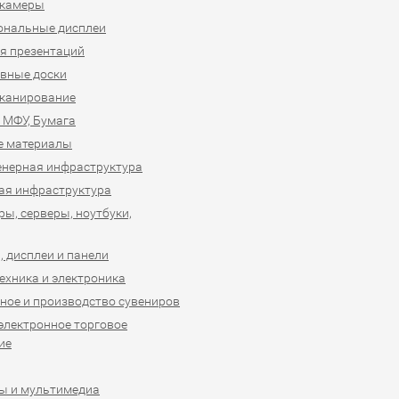
-камеры
ональные дисплеи
я презентаций
вные доски
сканирование
 МФУ, Бумага
е материалы
нерная инфраструктура
ая инфраструктура
ы, серверы, ноутбуки,
 дисплеи и панели
ехника и электроника
ное и производство сувениров
 электронное торговое
ие
ы и мультимедиа