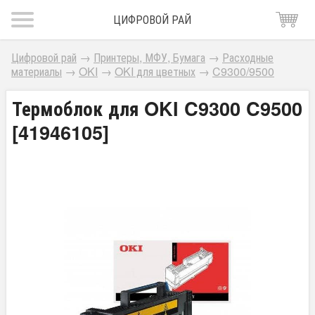
ЦИФРОВОЙ РАЙ
Цифровой рай
→
Принтеры, МФУ, Бумага
→
Расходные
материалы
→
OKI
→
OKI для цветных
→
C9300/9500
Термоблок для OKI C9300 C9500
[41946105]