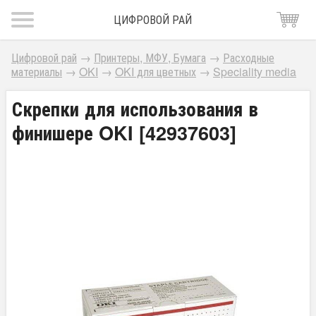
ЦИФРОВОЙ РАЙ
Цифровой рай
→
Принтеры, МФУ, Бумага
→
Расходные
материалы
→
OKI
→
OKI для цветных
→
Speciality media
Скрепки для использования в
финишере OKI [42937603]