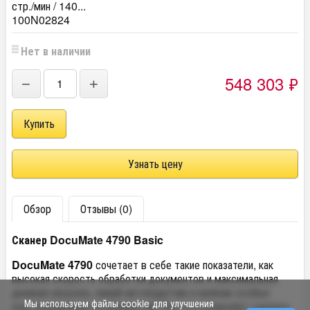
стр./мин / 140...
100N02824
Нет в наличии
548 303
₽
−
+
Узнать цену
Обзор
Отзывы (0)
Сканер DocuMate 4790 Basic
DocuMate 4790
сочетает в себе такие показатели, как
высокая скорость обработки документов и максимальная
дневная нагрузка, емкий автоподатчик и наличие особых
Мы используем файлы cookie для улучшения
конструкционных особенностей. Все это позволяет сделать