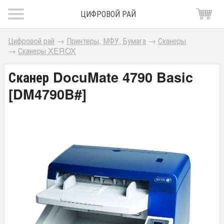
ЦИФРОВОЙ РАЙ
Цифровой рай
→
Принтеры, МФУ, Бумага
→
Сканеры
→
Сканеры XEROX
Сканер DocuMate 4790 Basic
[DM4790B#]