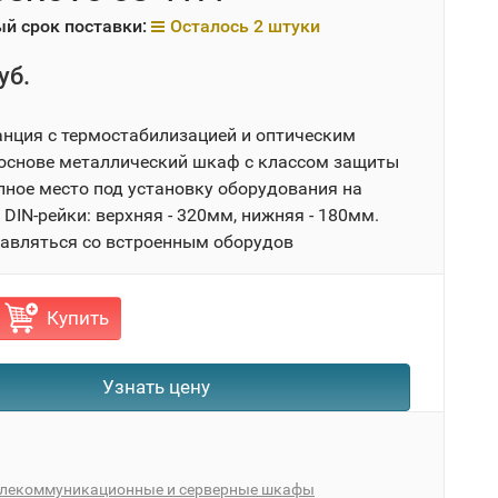
й срок поставки:
Осталось 2 штуки
уб.
анция с термостабилизацией и оптическим
 основе металлический шкаф с классом защиты
упное место под установку оборудования на
DIN-рейки: верхняя - 320мм, нижняя - 180мм.
авляться со встроенным оборудов
Купить
Узнать цену
елекоммуникационные и серверные шкафы