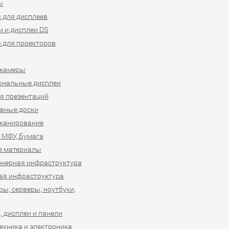
ы
 для дисплеев
 и дисплеи DS
 для проекторов
-камеры
ональные дисплеи
я презентаций
вные доски
сканирование
 МФУ, Бумага
е материалы
нерная инфраструктура
ая инфраструктура
ы, серверы, ноутбуки,
 дисплеи и панели
ехника и электроника