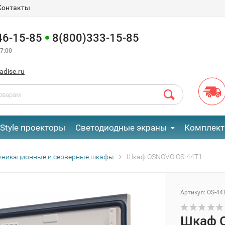
Контакты
46-15-85
8(800)333-15-85
7:00
adise.ru
eStyle проекторы
Светодиодные экраны
Комплект
уникационные и серверные шкафы
Шкаф OSNOVO OS-44T1
Артикул:
OS-44
Шкаф 