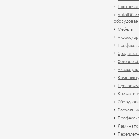
Постпечат
AutoIDC и
оборудован
Мебель
Аксессуар
Професси
Средства 
Сетевое о
Аксессуар
Комплект
Программн
Климатиче
Оборудова
Расходны
Професси
Ламинатор
Переплетн