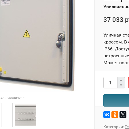
Увеличенны
37 033 р
Уличная ст
кроссом. В
IP66. Дост
встроенные 
Может пост
 для увеличения
Категории:
Т