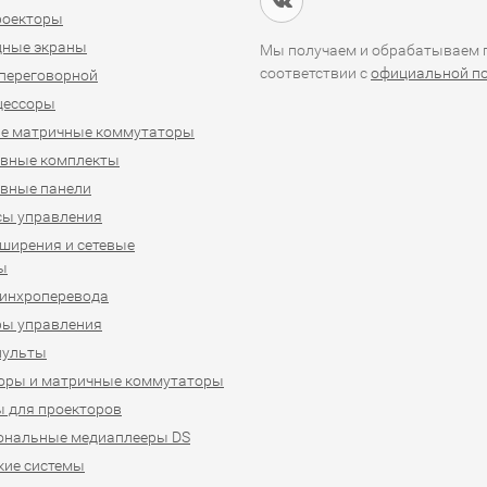
проекторы
дные экраны
Мы получаем и обрабатываем п
соответствии с
официальной п
переговорной
цессоры
е матричные коммутаторы
ивные комплекты
вные панели
сы управления
ширения и сетевые
ы
синхроперевода
ры управления
пульты
оры и матричные коммутаторы
 для проекторов
ональные медиаплееры DS
кие системы