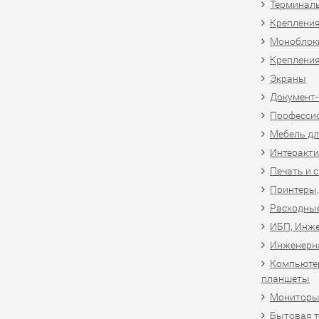
Терминал
Крепления
Моноблоки
Крепления
Экраны
Документ
Професси
Мебель дл
Интеракти
Печать и 
Принтеры,
Расходны
ИБП, Инже
Инженерн
Компьютер
планшеты
Мониторы,
Бытовая т