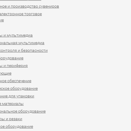
ное и производство сувениров
 электронное торговое
ие
ы и мультимедиа
ональная мультимедиа
контроля и безопасности
борудование
ы и периферия
ующие
ое обеспечение
ское оборудование
ние для упаковки
е материалы
ональное оборудование
ы и резаки
ое оборудование