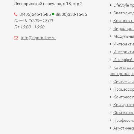
Леснорядский переулок, д.18, стр.2
LifeStyle 
Светодио
8(495)646-15-85
8(800)333-15-85
Пн—Чт 10:00—17:00
Комплект 
Пт 10:00—16:00
Видеопро
Модульны
info@dparadise.ru
Интеракт
Интеракти
Интерфей
Карты рас
контроллер
Системы 
Процессо
Конгресс 
Коммутат
Объективы
Професси
Акустичес