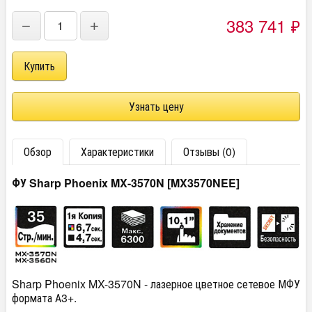
383 741
₽
−
+
Узнать цену
Обзор
Характеристики
Отзывы (0)
ФУ Sharp Phoenix MX-3570N [MX3570NEE]
Sharp Phoenix MX-3570N - лазерное цветное сетевое МФУ
формата А3+.