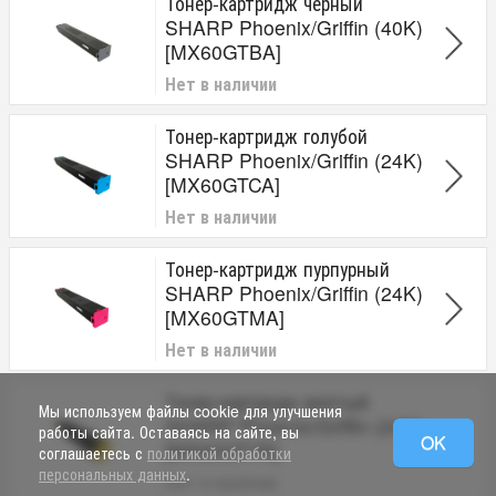
Тонер-картридж черный
SHARP Phoenix/Griffin (40K)
[MX60GTBA]
Нет в наличии
Тонер-картридж голубой
SHARP Phoenix/Griffin (24K)
[MX60GTCA]
Нет в наличии
Тонер-картридж пурпурный
SHARP Phoenix/Griffin (24K)
[MX60GTMA]
Нет в наличии
Тонер-картридж желтый
Мы используем файлы cookie для улучшения
SHARP Phoenix/Griffin (24K)
работы сайта. Оставаясь на сайте, вы
OK
[MX60GTYA]
соглашаетесь с
политикой обработки
персональных данных
.
Нет в наличии