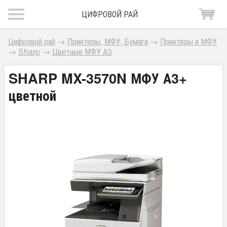
ЦИФРОВОЙ РАЙ
Цифровой рай
→
Принтеры, МФУ, Бумага
→
Принтеры и МФУ
→
Sharp
→
Цветные МФУ А3
SHARP MX-3570N МФУ А3+
цветной