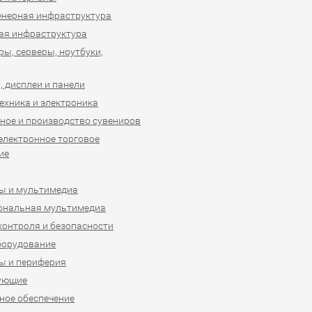
нерная инфраструктура
ая инфраструктура
ы, серверы, ноутбуки,
 дисплеи и панели
ехника и электроника
ное и производство сувениров
 электронное торговое
ие
ы и мультимедиа
ональная мультимедиа
контроля и безопасности
борудование
ы и периферия
ующие
ое обеспечение