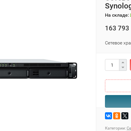
Synolo
На складе:
163 793 
Сетевое хр
Категории:
Се