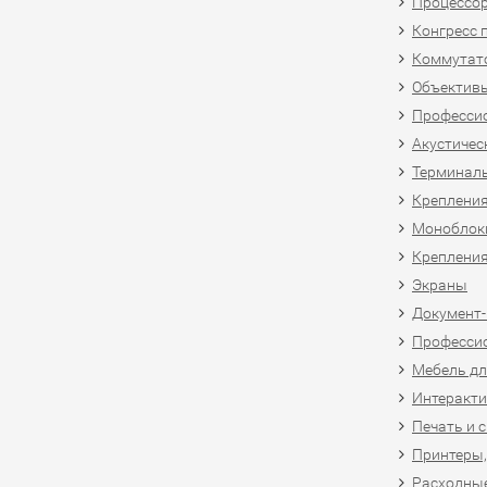
Процессо
Конгресс 
Коммутат
Объективы
Професси
Акустичес
Терминал
Крепления
Моноблоки
Крепления
Экраны
Документ
Професси
Мебель дл
Интеракти
Печать и 
Принтеры,
Расходны