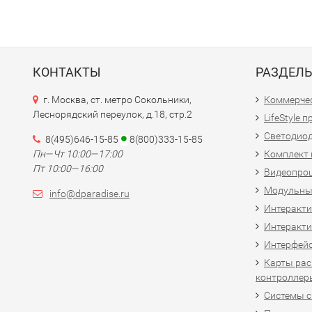
КОНТАКТЫ
РАЗДЕЛ
г. Москва, ст. метро Сокольники,
Коммерчес
Леснорядский переулок, д.18, стр.2
LifeStyle 
Светодио
8(495)646-15-85
8(800)333-15-85
Пн—Чт 10:00—17:00
Комплект 
Пт 10:00—16:00
Видеопро
Модульны
info@dparadise.ru
Интеракт
Интеракти
Интерфей
Карты рас
контроллер
Системы 