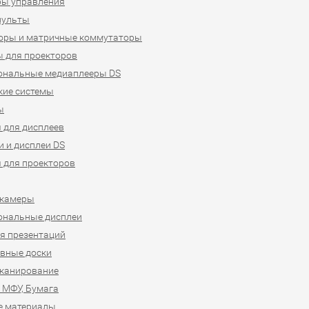
ры управления
пульты
оры и матричные коммутаторы
 для проекторов
ональные медиаплееры DS
кие системы
ы
 для дисплеев
 и дисплеи DS
 для проекторов
-камеры
ональные дисплеи
я презентаций
вные доски
сканирование
 МФУ, Бумага
е материалы