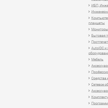
ИБП, Инже
Инженерн
Компьютер
планшеты
Мониторы,
Бытовая т
Постпечат
AutoIDC и
оборудован
Мебель
Аксессуар
Професси
Средства 
Сетевое о
Аксессуар
Комплект
Программн