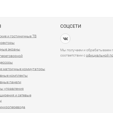
Ы
СОЦСЕТИ
кие и гостиничные ТВ
проекторы
дные экраны
Мы получаем и обрабатываем п
соответствии с
официальной п
переговорной
цессоры
е матричные коммутаторы
ивные комплекты
вные панели
сы управления
ширения и сетевые
ы
синхроперевода