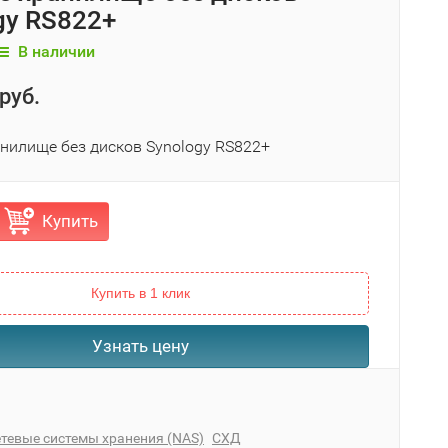
gy RS822+
В наличии
руб.
анилище без дисков Synology RS822+
Купить
Купить в 1 клик
Узнать цену
тевые системы хранения (NAS)
СХД