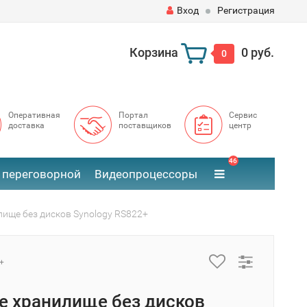
Вход
Регистрация
Корзина
0 руб.
0
Оперативная
Портал
Сервис
доставка
поставщиков
центр
46
 переговорной
Видеопроцессоры
лище без дисков Synology RS822+
+
е хранилище без дисков