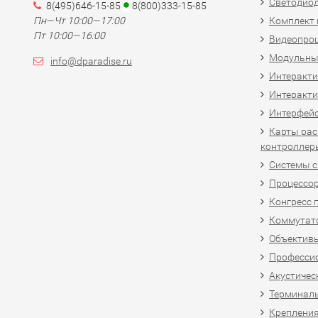
Светодио
8(495)646-15-85
8(800)333-15-85
Пн—Чт 10:00—17:00
Комплект 
Пт 10:00—16:00
Видеопро
Модульны
info@dparadise.ru
Интеракт
Интеракти
Интерфей
Карты рас
контроллер
Системы 
Процессо
Конгресс 
Коммутат
Объективы
Професси
Акустичес
Терминал
Крепления