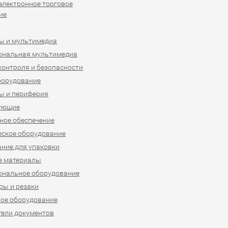
 электронное торговое
ие
ы и мультимедиа
ональная мультимедиа
контроля и безопасности
борудование
ы и периферия
ующие
ое обеспечение
ское оборудование
ние для упаковки
е материалы
ональное оборудование
ы и резаки
ое оборудование
ели документов