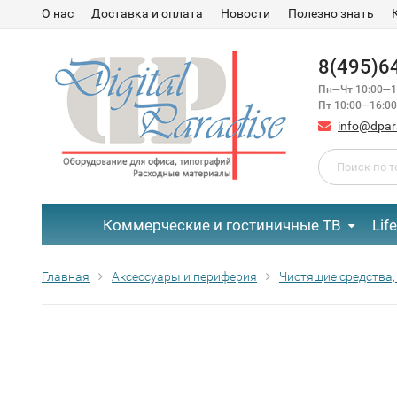
О нас
Доставка и оплата
Новости
Полезно знать
8(495)6
Пн—Чт 10:00—1
Пт 10:00—16:00
info@dpar
Коммерческие и гостиничные ТВ
Lif
Главная
Аксессуары и периферия
Чистящие средства,