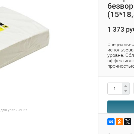
безвор
(15*18
1 373 ру
Специально
использован
уровне. Об
эффективно
прочностью.
 для увеличения