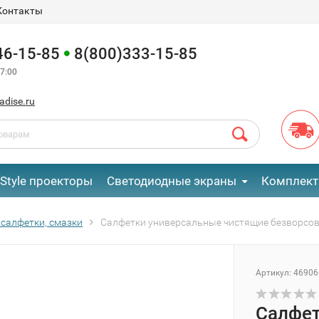
Контакты
46-15-85
8(800)333-15-85
7:00
adise.ru
eStyle проекторы
Светодиодные экраны
Комплект
 салфетки, смазки
Салфетки универсальные чистящие безворсовы
Артикул:
46906
Салфет