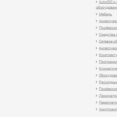
AutoIDC и
оборудован
Мебель
Аксессуар
Професси
Средства 
Сетевое о
Аксессуар
Комплект
Программн
Климатиче
Оборудова
Расходны
Професси
Ламинатор
Переплетн
Уничтожит