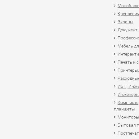
Моноблоки
Крепления
Экраны
Документ
Професси
Мебель дл
Интеракти
Печать и 
Принтеры,
Расходны
ИБП, Инже
Инженерн
Компьютер
планшеты
Мониторы,
Бытовая т
Постпечат