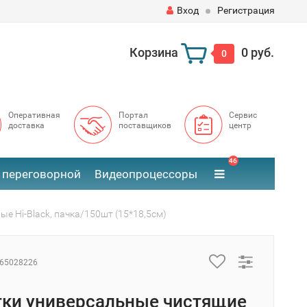
Вход
Регистрация
Корзина
0 руб.
0
Оперативная
Портал
Сервис
доставка
поставщиков
центр
46
 переговорной
Видеопроцессоры
е Hi-Black, пачка/150шт (15*18,5см)
65028226
ки универсальные чистящие