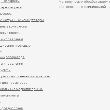
дные экраны
Мы получаем и обрабатываем п
соответствии с
официальной п
переговорной
цессоры
е матричные коммутаторы
ивные комплекты
вные панели
сы управления
ширения и сетевые
ы
синхроперевода
ры управления
пульты
оры и матричные коммутаторы
 для проекторов
ональные медиаплееры DS
кие системы
ы
 для дисплеев