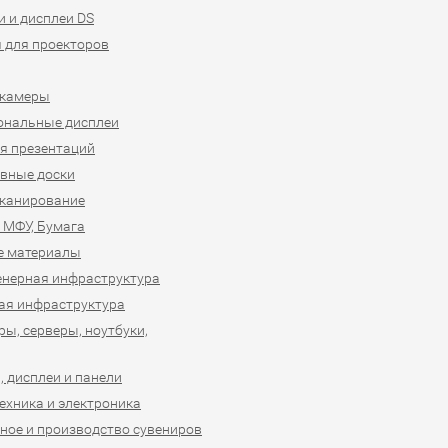
 и дисплеи DS
 для проекторов
-камеры
ональные дисплеи
я презентаций
вные доски
сканирование
 МФУ, Бумага
е материалы
нерная инфраструктура
ая инфраструктура
ы, серверы, ноутбуки,
 дисплеи и панели
ехника и электроника
ное и производство сувениров