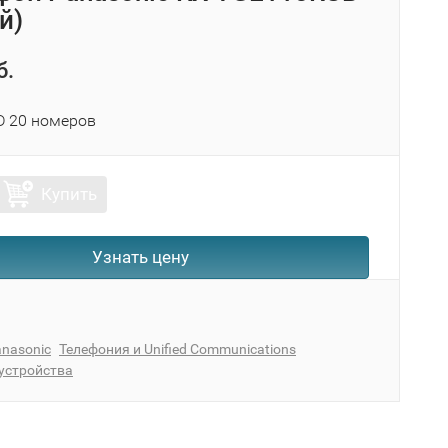
й)
б.
ID 20 номеров
Купить
Узнать цену
nasonic
Телефония и Unified Communications
устройства