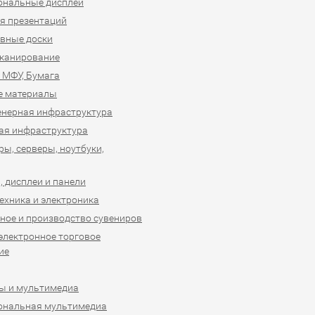
ональные дисплеи
я презентаций
вные доски
сканирование
 МФУ, Бумага
е материалы
нерная инфраструктура
ая инфраструктура
ы, серверы, ноутбуки,
 дисплеи и панели
ехника и электроника
ное и производство сувениров
 электронное торговое
ие
ы и мультимедиа
ональная мультимедиа