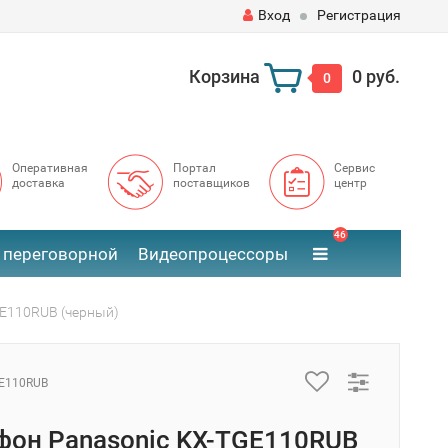
Вход
Регистрация
Корзина
0 руб.
0
Оперативная
Портал
Сервис
доставка
поставщиков
центр
46
 переговорной
Видеопроцессоры
GE110RUB (черный)
E110RUB
фон Panasonic KX-TGE110RUB