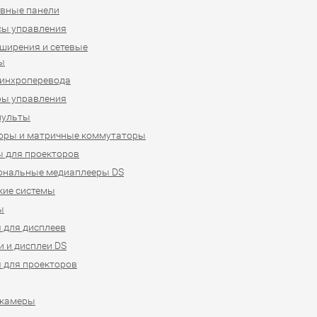
вные панели
сы управления
ширения и сетевые
ы
синхроперевода
ры управления
пульты
оры и матричные коммутаторы
 для проекторов
ональные медиаплееры DS
кие системы
ы
 для дисплеев
 и дисплеи DS
 для проекторов
-камеры