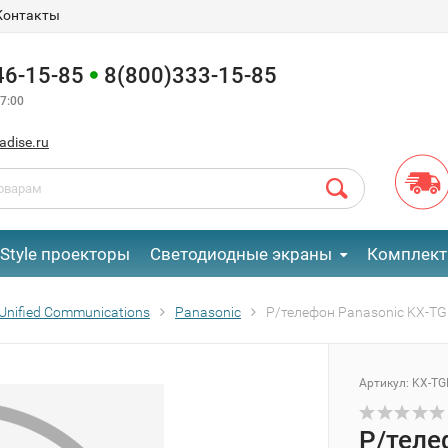
Контакты
46-15-85
8(800)333-15-85
7:00
adise.ru
eStyle проекторы
Светодиодные экраны
Комплект
Unified Communications
Panasonic
Р/телефон Panasonic KX-T
Артикул:
KX-TG
Р/теле