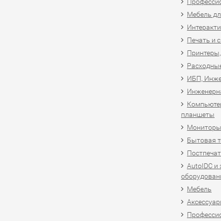
Професси
Мебель дл
Интеракти
Печать и 
Принтеры,
Расходны
ИБП, Инже
Инженерн
Компьютер
планшеты
Мониторы,
Бытовая т
Постпечат
AutoIDC и
оборудован
Мебель
Аксессуар
Професси