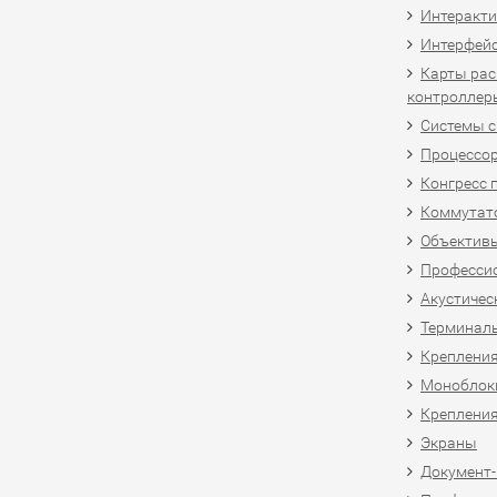
Интеракти
Интерфей
Карты рас
контроллер
Системы 
Процессо
Конгресс 
Коммутат
Объективы
Професси
Акустичес
Терминал
Крепления
Моноблоки
Крепления
Экраны
Документ