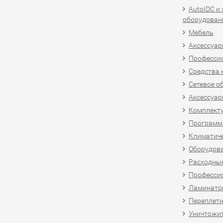
AutoIDC и
оборудован
Мебель
Аксессуар
Професси
Средства 
Сетевое о
Аксессуар
Комплект
Программн
Климатиче
Оборудова
Расходны
Професси
Ламинатор
Переплетн
Уничтожит