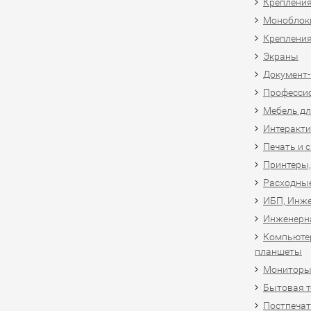
Крепления
Моноблоки
Крепления
Экраны
Документ
Професси
Мебель дл
Интеракти
Печать и 
Принтеры,
Расходны
ИБП, Инже
Инженерн
Компьютер
планшеты
Мониторы,
Бытовая т
Постпечат