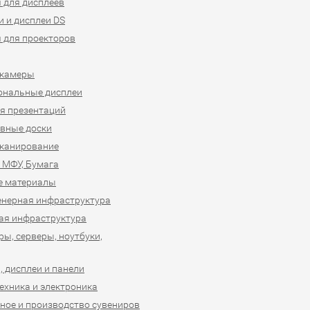
 для дисплеев
 и дисплеи DS
 для проекторов
-камеры
ональные дисплеи
я презентаций
вные доски
сканирование
 МФУ, Бумага
е материалы
нерная инфраструктура
ая инфраструктура
ы, серверы, ноутбуки,
 дисплеи и панели
ехника и электроника
ное и производство сувениров