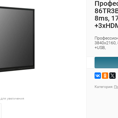
Профес
86TR3BF
8ms, 17
+3хHDM
Профессиона
3840x2160, 
+USB,
Категория:
П
 для увеличения