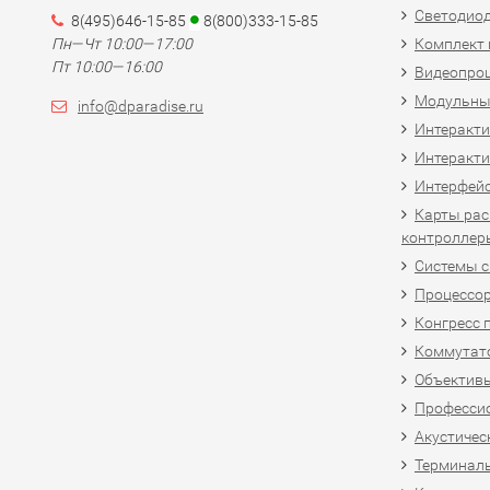
Светодио
8(495)646-15-85
8(800)333-15-85
Пн—Чт 10:00—17:00
Комплект 
Пт 10:00—16:00
Видеопро
Модульны
info@dparadise.ru
Интеракт
Интеракти
Интерфей
Карты рас
контроллер
Системы 
Процессо
Конгресс 
Коммутат
Объективы
Професси
Акустичес
Терминал