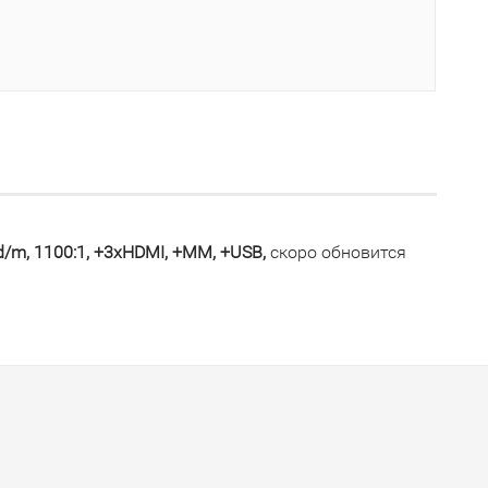
d/m, 1100:1, +3хHDMI, +MM, +USB,
скоро обновится