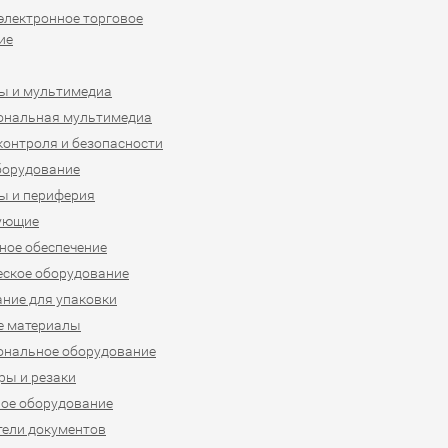
 электронное торговое
ие
ы и мультимедиа
ональная мультимедиа
контроля и безопасности
борудование
ы и периферия
ующие
ое обеспечение
ское оборудование
ние для упаковки
е материалы
ональное оборудование
ы и резаки
ое оборудование
ели документов