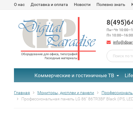
О нас
Доставка и оплата
Новости
Полезно знать
8(495)6
Пн—Чт 10:00—1
Пт 10:00—16:00
info@dpar
Коммерческие и гостиничные ТВ
Lif
Главная
Мониторы, дисплеи и панели
Профессиональ
Профессиональная панель LG 86" 86TR3BF Black (IPS, LED,