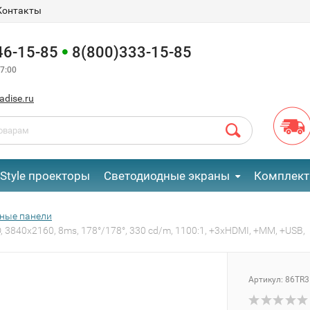
Контакты
46-15-85
8(800)333-15-85
7:00
adise.ru
eStyle проекторы
Светодиодные экраны
Комплект
ные панели
 3840x2160, 8ms, 178°/178°, 330 cd/m, 1100:1, +3хHDMI, +MM, +USB,
Артикул:
86TR3