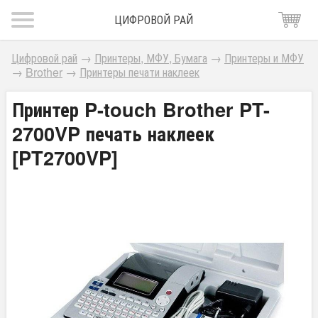
ЦИФРОВОЙ РАЙ
Цифровой рай
→
Принтеры, МФУ, Бумага
→
Принтеры и МФУ
→
Brother
→
Принтеры печати наклеек
Принтер P-touch Brother PT-
2700VP печать наклеек
[PT2700VP]