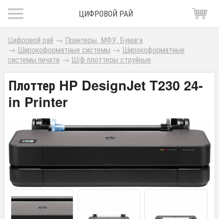
ЦИФРОВОЙ РАЙ
Цифровой рай
→
Принтеры, МФУ, Бумага
→
Широкоформатные системы
→
Широкоформатные
системы печати
→
Ш/ф плоттеры струйные
Плоттер HP DesignJet T230 24-
in Printer