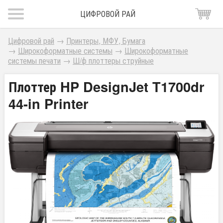
ЦИФРОВОЙ РАЙ
Цифровой рай
→
Принтеры, МФУ, Бумага
→
Широкоформатные системы
→
Широкоформатные
системы печати
→
Ш/ф плоттеры струйные
Плоттер HP DesignJet T1700dr
44-in Printer