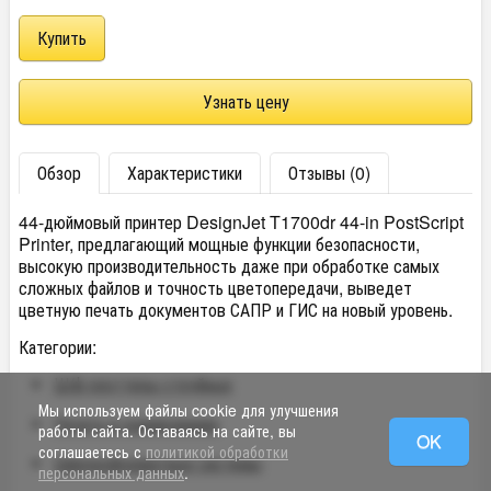
Узнать цену
Обзор
Характеристики
Отзывы (0)
44-дюймовый принтер DesignJet T1700dr 44-in PostScript
Printer, предлагающий мощные функции безопасности,
высокую производительность даже при обработке самых
сложных файлов и точность цветопередачи, выведет
цветную печать документов САПР и ГИС на новый уровень.
Категории:
Ш/ф плоттеры струйные
Мы используем файлы cookie для улучшения
Печать и сканирование
работы сайта. Оставаясь на сайте, вы
OK
соглашаетесь с
политикой обработки
Широкоформатные системы
персональных данных
.