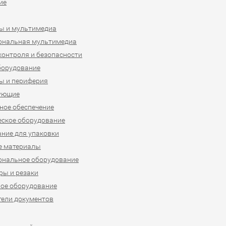
ие
ы и мультимедиа
ональная мультимедиа
контроля и безопасности
борудование
ы и периферия
ующие
ое обеспечение
ское оборудование
ние для упаковки
е материалы
ональное оборудование
ы и резаки
ое оборудование
ели документов