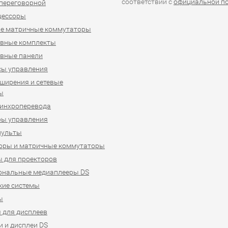
соответствии с
официальной п
переговорной
цессоры
е матричные коммутаторы
ивные комплекты
вные панели
сы управления
ширения и сетевые
ы
синхроперевода
ры управления
пульты
оры и матричные коммутаторы
 для проекторов
ональные медиаплееры DS
кие системы
ы
 для дисплеев
 и дисплеи DS