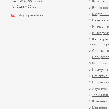
Пн—Чт 10:00—17:00
Комплект 
Пт 10:00—16:00
Видеопро
Модульны
info@dparadise.ru
Интеракт
Интеракти
Интерфей
Карты рас
контроллер
Системы 
Процессо
Конгресс 
Коммутат
Объективы
Професси
Акустичес
Терминал
Крепления
Моноблоки