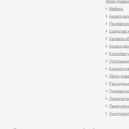
оборудован
Мебель
Аксессуар
Професси
Средства 
Сетевое о
Аксессуар
Комплект
Программн
Климатиче
Оборудова
Расходны
Професси
Ламинатор
Переплетн
Уничтожит