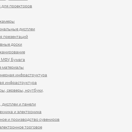
 для проекторов
-камеры
ональные дисплеи
я презентаций
вные доски
сканирование
 МФУ, Бумага
е материалы
нерная инфраструктура
ая инфраструктура
ы, серверы, ноутбуки,
 дисплеи и панели
ехника и электроника
ное и производство сувениров
 электронное торговое