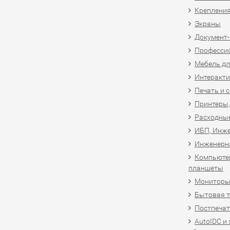
Крепления
Экраны
Документ
Професси
Мебель дл
Интеракти
Печать и 
Принтеры,
Расходны
ИБП, Инже
Инженерн
Компьютер
планшеты
Мониторы,
Бытовая т
Постпечат
AutoIDC и