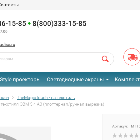
Контакты
46-15-85
8(800)333-15-85
7:00
adise.ru
eStyle проекторы
Светодиодные экраны
Комплект
ouch
TheMagicTouch - на текстиль
 текстиля OBM 5.4 A3 (плоттерная/ручная вырезка)
Артикул:
TMT1