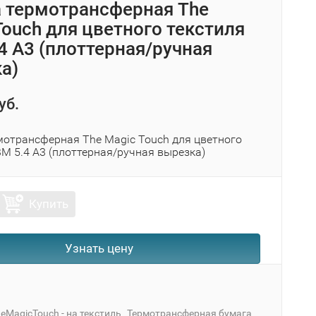
 термотрансферная The
Touch для цветного текстиля
4 A3 (плоттерная/ручная
а)
уб.
мотрансферная The Magic Touch для цветного
M 5.4 A3 (плоттерная/ручная вырезка)
Купить
Узнать цену
eMagicTouch - на текстиль
Термотрансферная бумага