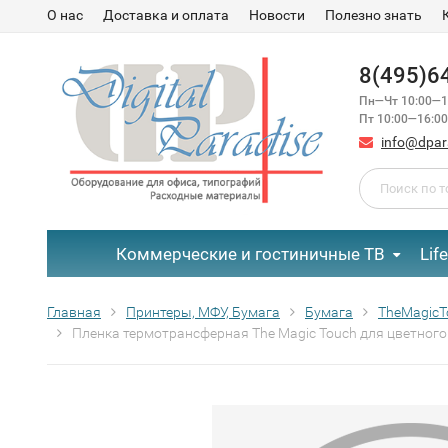
О нас
Доставка и оплата
Новости
Полезно знать
8(495)6
Пн—Чт 10:00—1
Пт 10:00—16:00
info@dpar
Коммерческие и гостиничные ТВ
Lif
Главная
Принтеры, МФУ, Бумага
Бумага
TheMagicT
Пленка термотрансферная The Magic Touch для цветного