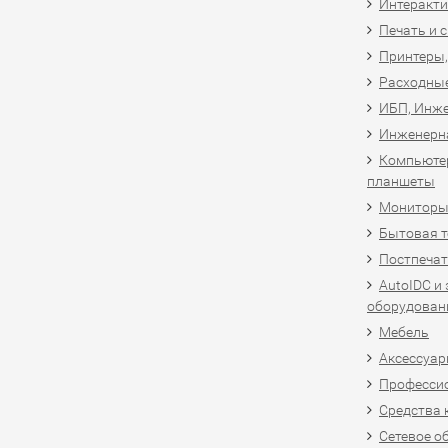
Интеракти
Печать и 
Принтеры,
Расходны
ИБП, Инже
Инженерн
Компьютер
планшеты
Мониторы,
Бытовая т
Постпечат
AutoIDC и
оборудован
Мебель
Аксессуар
Професси
Средства 
Сетевое о