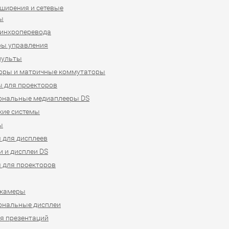
ширения и сетевые
ы
синхроперевода
ры управления
пульты
оры и матричные коммутаторы
 для проекторов
ональные медиаплееры DS
кие системы
ы
 для дисплеев
 и дисплеи DS
 для проекторов
-камеры
ональные дисплеи
я презентаций