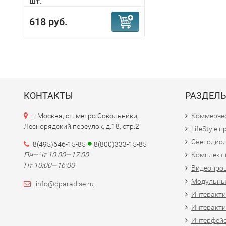
шт.
618 руб.
КОНТАКТЫ
РАЗДЕЛ
г. Москва, ст. метро Сокольники,
Коммерчес
Леснорядский переулок, д.18, стр.2
LifeStyle 
Светодио
8(495)646-15-85
8(800)333-15-85
Пн—Чт 10:00—17:00
Комплект 
Пт 10:00—16:00
Видеопро
Модульны
info@dparadise.ru
Интеракт
Интеракти
Интерфей