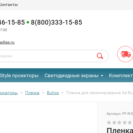
Контакты
46-15-85
8(800)333-15-85
7:00
adise.ru
eStyle проекторы
Светодиодные экраны
Комплект
инаторы
Пленка
Bulros
Пленка для ламинирования А4 Bul
Артикул:
PF-R-G
Пленка