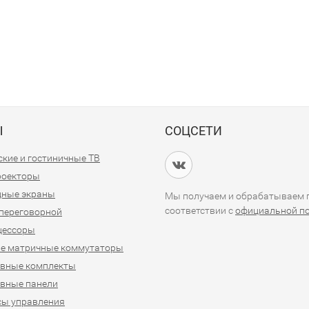
Ы
СОЦСЕТИ
кие и гостиничные ТВ
проекторы
дные экраны
Мы получаем и обрабатываем п
соответствии с
официальной п
переговорной
цессоры
е матричные коммутаторы
ивные комплекты
вные панели
сы управления