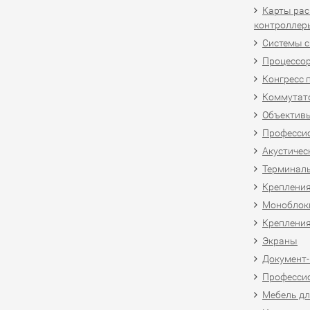
Карты рас
контроллер
Системы 
Процессо
Конгресс 
Коммутат
Объективы
Професси
Акустичес
Терминал
Крепления
Моноблоки
Крепления
Экраны
Документ
Професси
Мебель дл