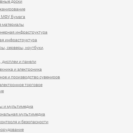
вные доски
сканирование
 МФУ, Бумага
е материалы
нерная инфраструктура
ая инфраструктура
ы, серверы, ноутбуки,
 дисплеи и панели
ехника и электроника
ное и производство сувениров
 электронное торговое
ие
ы и мультимедиа
ональная мультимедиа
контроля и безопасности
борудование