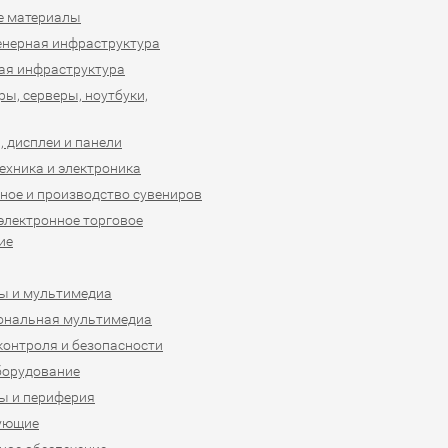
е материалы
нерная инфраструктура
ая инфраструктура
ы, серверы, ноутбуки,
 дисплеи и панели
ехника и электроника
ное и производство сувениров
 электронное торговое
ие
ы и мультимедиа
ональная мультимедиа
контроля и безопасности
борудование
ы и периферия
ующие