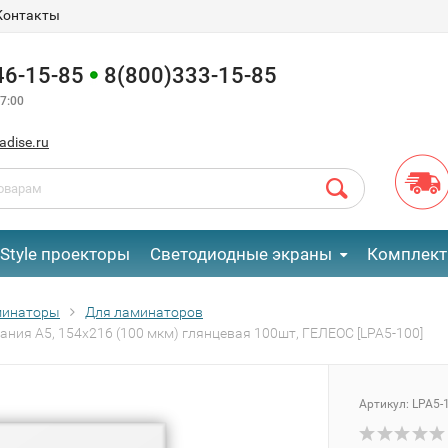
Контакты
46-15-85
8(800)333-15-85
7:00
adise.ru
eStyle проекторы
Светодиодные экраны
Комплект
инаторы
Для ламинаторов
ания A5, 154х216 (100 мкм) глянцевая 100шт, ГЕЛЕОС [LPA5-100]
Артикул:
LPA5-