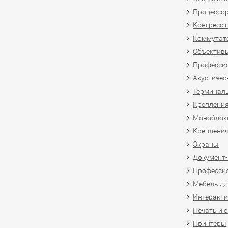
Процессо
Конгресс 
Коммутат
Объективы
Професси
Акустичес
Терминал
Крепления
Моноблоки
Крепления
Экраны
Документ
Професси
Мебель дл
Интеракти
Печать и 
Принтеры,