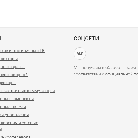
Ы
СОЦСЕТИ
кие и гостиничные ТВ
проекторы
дные экраны
Мы получаем и обрабатываем п
соответствии с
официальной п
переговорной
цессоры
е матричные коммутаторы
ивные комплекты
вные панели
сы управления
ширения и сетевые
ы
синхроперевода