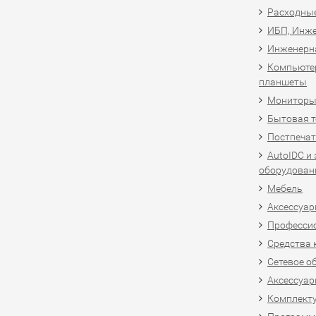
Расходны
ИБП, Инже
Инженерн
Компьютер
планшеты
Мониторы,
Бытовая т
Постпечат
AutoIDC и
оборудован
Мебель
Аксессуар
Професси
Средства 
Сетевое о
Аксессуар
Комплект