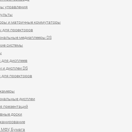
ры управления
пульты
оры и матричные коммутаторы
 для проекторов
ональные медиаплееры DS
кие системы
ы
 для дисплеев
 и дисплеи DS
 для проекторов
-камеры
ональные дисплеи
я презентаций
вные доски
сканирование
 МФУ, Бумага