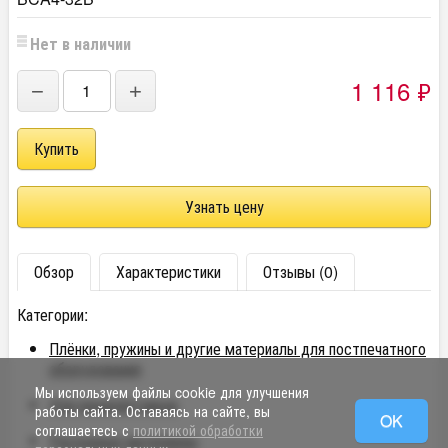
Нет в наличии
1 116
₽
−
+
Узнать цену
Обзор
Характеристики
Отзывы (0)
Категории:
Плёнки, пружины и другие материалы для постпечатного
оборудования
Мы используем файлы cookie для улучшения
Для переплётчиков
работы сайта. Оставаясь на сайте, вы
OK
соглашаетесь с
политикой обработки
Расходные материалы