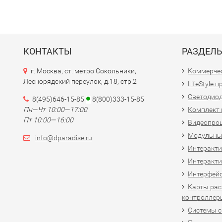
КОНТАКТЫ
РАЗДЕЛ
г. Москва, ст. метро Сокольники,
Коммерчес
Леснорядский переулок, д.18, стр.2
LifeStyle 
Светодио
8(495)646-15-85
8(800)333-15-85
Пн—Чт 10:00—17:00
Комплект 
Пт 10:00—16:00
Видеопро
Модульны
info@dparadise.ru
Интеракт
Интеракти
Интерфей
Карты рас
контроллер
Системы 