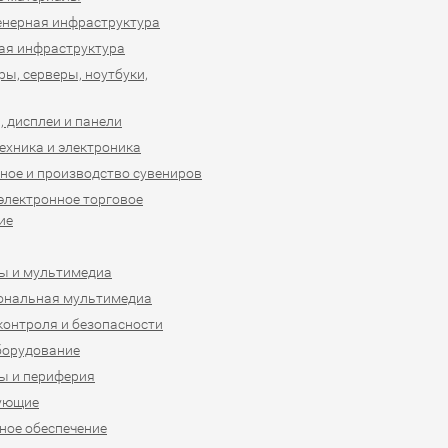
нерная инфраструктура
ая инфраструктура
ы, серверы, ноутбуки,
 дисплеи и панели
ехника и электроника
ное и производство сувениров
 электронное торговое
ие
ы и мультимедиа
ональная мультимедиа
контроля и безопасности
борудование
ы и периферия
ующие
ое обеспечение