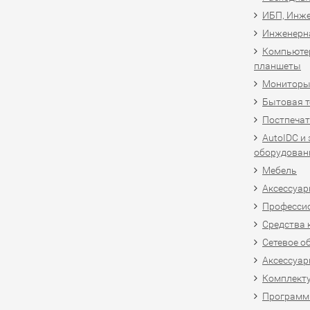
ИБП, Инже
Инженерн
Компьютер
планшеты
Мониторы,
Бытовая т
Постпечат
AutoIDC и
оборудован
Мебель
Аксессуар
Професси
Средства 
Сетевое о
Аксессуар
Комплект
Программн