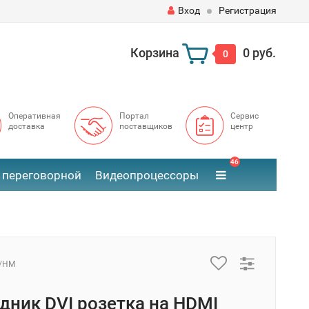
Вход
Регистрация
Корзина
0 руб.
0
Оперативная
Портал
Сервис
доставка
поставщиков
центр
46
 переговорной
Видеопроцессоры
F/HM
дник DVI розетка на HDMI