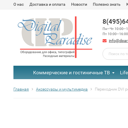
О нас
Доставка и оплата
Новости
Полезно знать
8(495)6
Пн—Чт 10:00—1
Пт 10:00—16:00
info@dpar
Коммерческие и гостиничные ТВ
Lif
Главная
Аксессуары и мультимедиа
Переходник DVI р