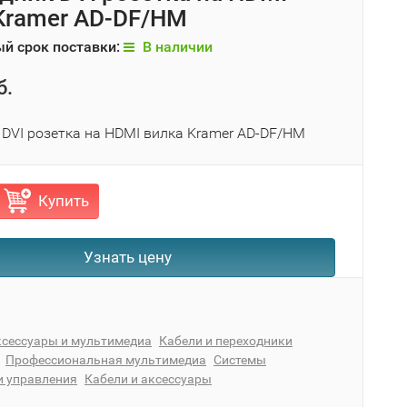
Kramer AD-DF/HM
й срок поставки:
В наличии
б.
 DVI розетка на HDMI вилка Kramer AD-DF/HM
Купить
Узнать цену
ксессуары и мультимедиа
Кабели и переходники
Профессиональная мультимедиа
Системы
и управления
Кабели и аксессуары