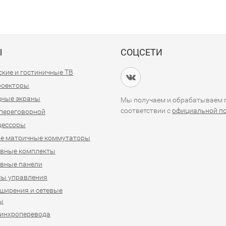
Ы
СОЦСЕТИ
кие и гостиничные ТВ
проекторы
дные экраны
Мы получаем и обрабатываем п
соответствии с
официальной п
переговорной
цессоры
е матричные коммутаторы
ивные комплекты
вные панели
сы управления
ширения и сетевые
ы
синхроперевода