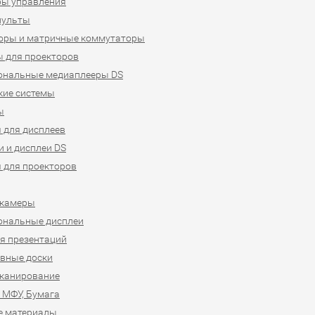
ры управления
пульты
оры и матричные коммутаторы
 для проекторов
ональные медиаплееры DS
кие системы
ы
 для дисплеев
 и дисплеи DS
 для проекторов
-камеры
ональные дисплеи
я презентаций
вные доски
сканирование
 МФУ, Бумага
е материалы