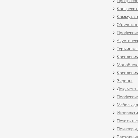
Процессо
Конгресс 
Коммутат
Объективы
Професси
Акустичес
Терминал
Крепления
Моноблоки
Крепления
Экраны
Документ
Професси
Мебель дл
Интеракти
Печать и 
Принтеры,
Расходны