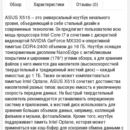
Обзор
Характеристики
Отзывы (0)
ASUS X515 – это универсальный ноутбук начального
уровня, объединяющий в себе стильный дизайн и
современные технологии. Он предлагает пользователю всю
мощь процессора Intel Core i7 в сочетании с дискретной
видеокартой NVIDIA GeForce MX330 и оперативной
памятью DDR4-2400 объемом до 16 ГБ. Ноутбук оснащен
тонкорамочным дисплеем NanoEdge с антибликовым
покрытием и широкими (178°) углами обзора, а для хранения
файлов у него имеется два накопителя (высокоскоростной
твердотельный и традиционный жесткий диск) – каждый
емкостью до 1 ТБ. Также он может комплектоваться
памятью Intel Optane. ASUS X515 сочетает достоинства
накопителей разных типов: высокую емкость и увеличенную
скорость передачи данных. На быстрый твердотельный
накопитель рекомендуется устанавливать операционную
систему и приложения, а жесткий диск использовать для
хранения больших объемов данных, например, коллекций
фильмов и музыки, фотоальбомов. Кроме того, ноутбук
поддерживает память Intel Optane, которая может
применяться как кэш-буфер для ускорения обмена данными с