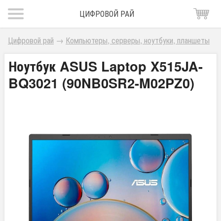
ЦИФРОВОЙ РАЙ
Цифровой рай
→
Компьютеры, серверы, ноутбуки, планшеты
Ноутбук ASUS Laptop X515JA-
BQ3021 (90NB0SR2-M02PZ0)