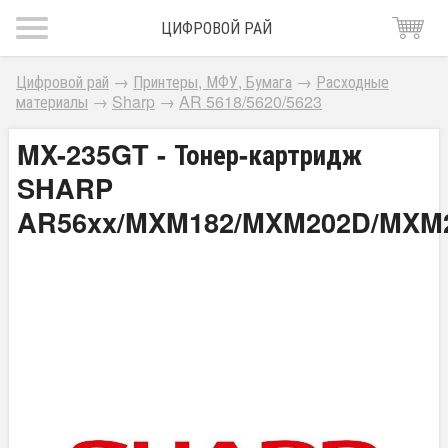
ЦИФРОВОЙ РАЙ
Цифровой рай
→
Принтеры, МФУ, Бумага
→
Расходные
материалы
→
Sharp
→
AR 5618/5620/5623
MX-235GT - Тонер-картридж
SHARP
AR56xx/MXM182/MXM202D/MXM2