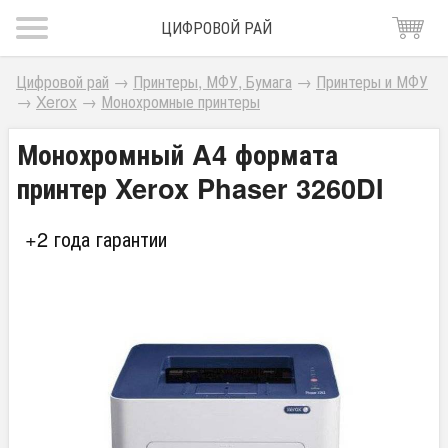
ЦИФРОВОЙ РАЙ
Цифровой рай
→
Принтеры, МФУ, Бумага
→
Принтеры и МФУ
→
Xerox
→
Монохромные принтеры
Монохромный A4 формата
принтер Xerox Phaser 3260DI
+2 года гарантии