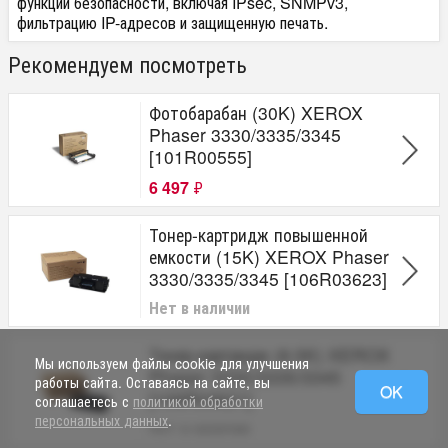
функций безопасности, включая IPsec, SNMPv3,
фильтрацию IP-адресов и защищенную печать.
Рекомендуем посмотреть
Фотобарабан (30K) XEROX
Phaser 3330/3335/3345
[101R00555]
6 497
₽
Тонер-картридж повышенной
емкости (15K) XEROX Phaser
3330/3335/3345 [106R03623]
Нет в наличии
Тонер-картридж (8.5K) XEROX
Мы используем файлы cookie для улучшения
Phaser 3330/3335/3345
работы сайта. Оставаясь на сайте, вы
OK
[106R03621]
соглашаетесь с
политикой обработки
персональных данных
.
Нет в наличии