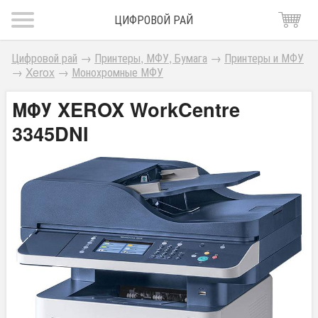
ЦИФРОВОЙ РАЙ
Цифровой рай
→
Принтеры, МФУ, Бумага
→
Принтеры и МФУ
→
Xerox
→
Монохромные МФУ
МФУ XEROX WorkCentre
3345DNI