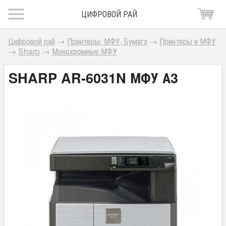
ЦИФРОВОЙ РАЙ
Цифровой рай
→
Принтеры, МФУ, Бумага
→
Принтеры и МФУ
→
Sharp
→
Монохромные МФУ
SHARP AR-6031N МФУ А3