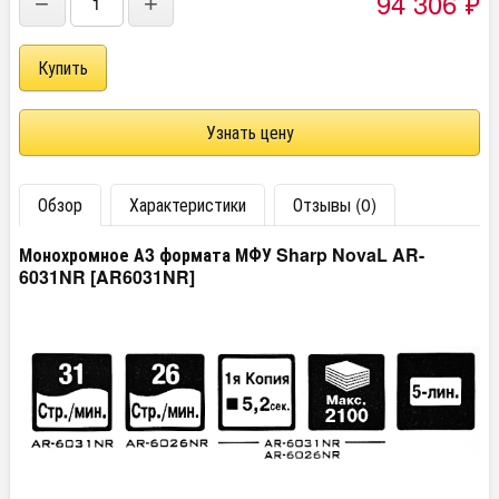
94 306
₽
−
+
Узнать цену
Обзор
Характеристики
Отзывы (0)
Монохромное А3 формата МФУ Sharp NovaL AR-
6031NR [AR6031NR]