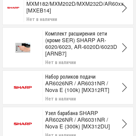
MXM182/MXM202D/MXM232D/AR60xx
[MXEB14]
Нет в наличии
Комплект расширения сети
(кроме SER) SHARP AR-
6020/6023, AR-6020D/6023D
[ARNB7]
Нет в наличии
Набор роликов подачи
AR6026NR / AR6031NR /
Nova E (100k) [MX312RT]
Нет в наличии
Узел барабана SHARP
AR6026NR / AR6031NR /
Nova E (300k) [MX312DU]
Нет в наличии