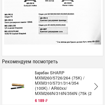
Рекомендуем посмотреть
Барабан SHARP
MXM260/5726/264 (75K) /
MXM310/5731/314/354
(100K) / AR60xx/
MXM266N/316N/356N (75k (2
6 189
₽