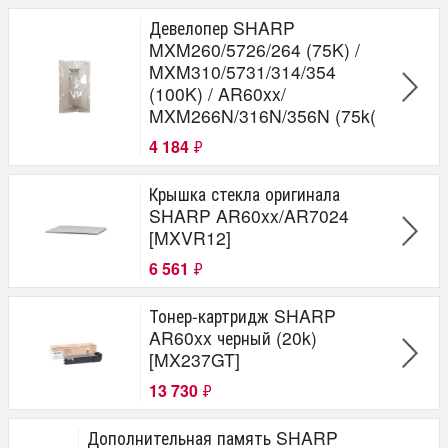
Девелопер SHARP
MXM260/5726/264 (75K) /
MXM310/5731/314/354
(100K) / AR60xx/
MXM266N/316N/356N (75k(
4 184
₽
Крышка стекла оригинала
SHARP AR60xx/AR7024
[MXVR12]
6 561
₽
Тонер-картридж SHARP
AR60xx черный (20k)
[MX237GT]
13 730
₽
Дополнительная память SHARP