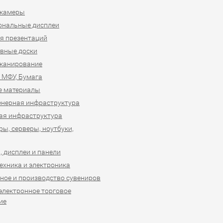
-камеры
ональные дисплеи
я презентаций
вные доски
сканирование
 МФУ, Бумага
е материалы
нерная инфраструктура
ая инфраструктура
ы, серверы, ноутбуки,
 дисплеи и панели
ехника и электроника
ное и производство сувениров
 электронное торговое
ие