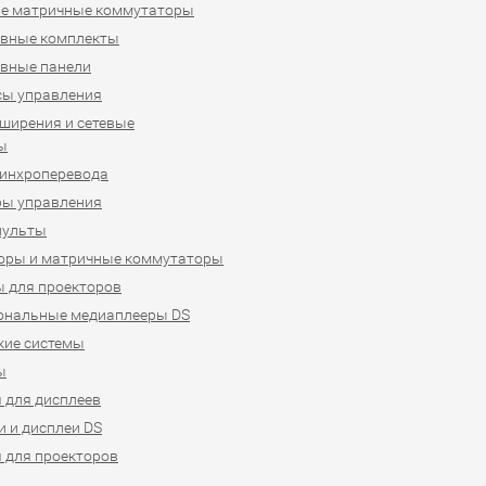
е матричные коммутаторы
ивные комплекты
вные панели
сы управления
ширения и сетевые
ы
синхроперевода
ры управления
пульты
оры и матричные коммутаторы
 для проекторов
ональные медиаплееры DS
кие системы
ы
 для дисплеев
 и дисплеи DS
 для проекторов