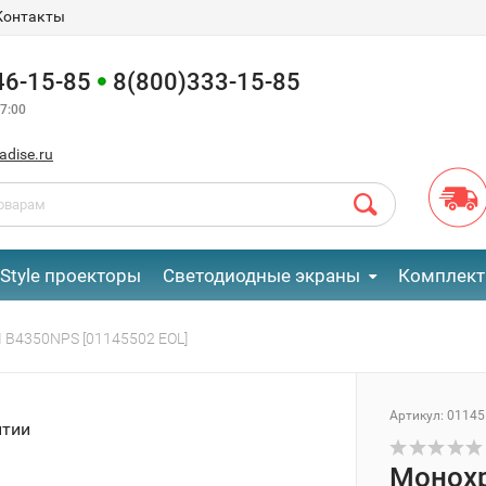
Контакты
46-15-85
8(800)333-15-85
7:00
adise.ru
eStyle проекторы
Светодиодные экраны
Комплект
 B4350NPS [01145502 EOL]
Артикул:
01145
нтии
Монохр