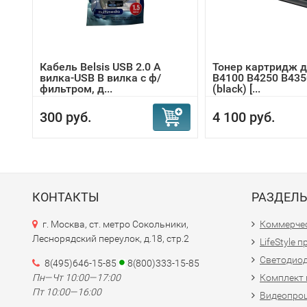
Кабель Belsis USB 2.0 A
Тонер картридж д
вилка-USB B вилка c ф/
B4100 B4250 B43
фильтром, д...
(black) [...
300 руб.
4 100 руб.
КОНТАКТЫ
РАЗДЕЛ
г. Москва, ст. метро Сокольники,
Коммерчес
Леснорядский переулок, д.18, стр.2
LifeStyle 
Светодио
8(495)646-15-85
8(800)333-15-85
Пн—Чт 10:00—17:00
Комплект 
Пт 10:00—16:00
Видеопро