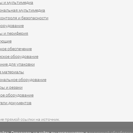
ы и мультимедиа
ональная мультимедиа
контроля и безопасности
борудование
ы и периферия
ующие
ое обеспечение
ское оборудование
ние для упаковки
е материалы
ональное оборудование
ы и резаки
ое оборудование
ели документов
ие прямой ссылки на источник.
йта. Оставаясь на сайте, вы соглашаетесь с
политикой обработки