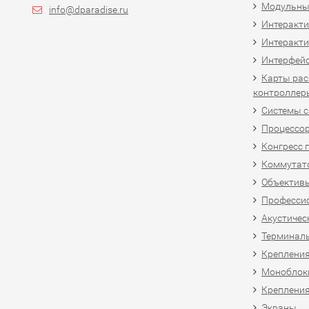
Модульны
info@dparadise.ru
Интеракт
Интеракти
Интерфей
Карты рас
контроллер
Системы 
Процессо
Конгресс 
Коммутат
Объективы
Професси
Акустичес
Терминал
Крепления
Моноблоки
Крепления
Экраны