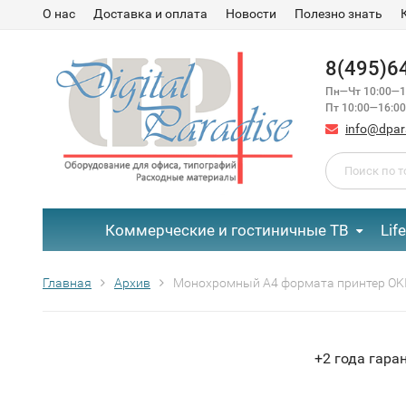
О нас
Доставка и оплата
Новости
Полезно знать
8(495)6
Пн—Чт 10:00—1
Пт 10:00—16:00
info@dpar
Коммерческие и гостиничные ТВ
Lif
Главная
Архив
Монохромный А4 формата принтер OKI
+2 года гара