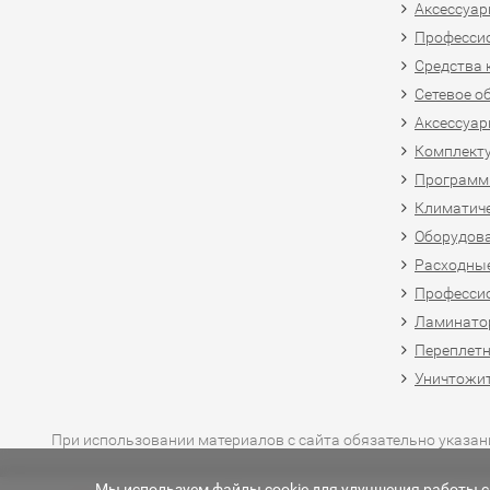
Аксессуар
Професси
Средства 
Сетевое о
Аксессуар
Комплект
Программн
Климатиче
Оборудова
Расходны
Професси
Ламинатор
Переплетн
Уничтожит
При использовании материалов с сайта обязательно указан
Мы используем файлы cookie для улучшения работы са