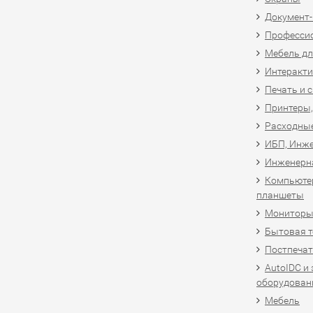
Документ
Професси
Мебель дл
Интеракти
Печать и 
Принтеры,
Расходны
ИБП, Инже
Инженерн
Компьютер
планшеты
Мониторы,
Бытовая т
Постпечат
AutoIDC и
оборудован
Мебель