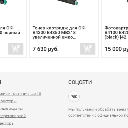
ля OKI
Тонер картридж для OKI
Фотокартр
50 черный
B4300 B4350 MB218
B4100 B42
увеличенной емко...
(black) [42..
7 630 руб.
15 000 р
Ы
СОЦСЕТИ
кие и гостиничные ТВ
проекторы
дные экраны
Мы получаем и обрабатываем п
соответствии с
официальной п
переговорной
цессоры