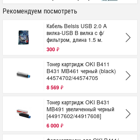
Рекомендуем посмотреть
Кабель Belsis USB 2.0 A
вилка-USB B вилка c ф/
фильтром, длина 1.5 м.
300
₽
Тонер картридж OKI B411
B431 MB461 черный (black)
44574702/44574705
8 569
₽
Тонер картридж OKI B431
MB491 увеличенный черный
[44917602/44917608]
6 000
₽