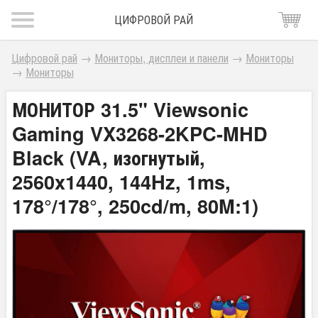
ЦИФРОВОЙ РАЙ
Цифровой рай
→
Мониторы, дисплеи и панели
→
Мониторы
→
Мониторы
МОНИТОР 31.5" Viewsonic
Gaming VX3268-2KPC-MHD
Black (VA, изогнутый,
2560x1440, 144Hz, 1ms,
178°/178°, 250cd/m, 80M:1)