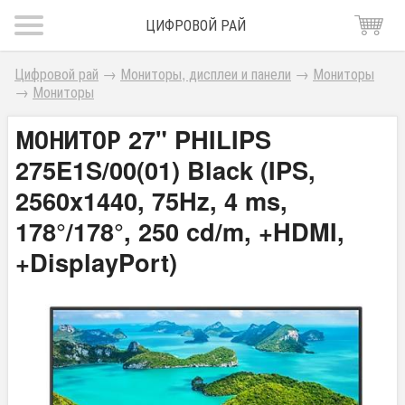
ЦИФРОВОЙ РАЙ
Цифровой рай
→
Мониторы, дисплеи и панели
→
Мониторы
→
Мониторы
МОНИТОР 27" PHILIPS
275E1S/00(01) Black (IPS,
2560x1440, 75Hz, 4 ms,
178°/178°, 250 cd/m, +HDMI,
+DisplayPort)