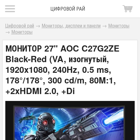
ЦИФРОВОЙ РАЙ
Цифровой рай
→
Мониторы, дисплеи и панели
→
Мониторы
→
Мониторы
МОНИТОР 27" AOC C27G2ZE
Black-Red (VA, изогнутый,
1920x1080, 240Hz, 0.5 ms,
178°/178°, 300 cd/m, 80M:1,
+2xHDMI 2.0, +Di