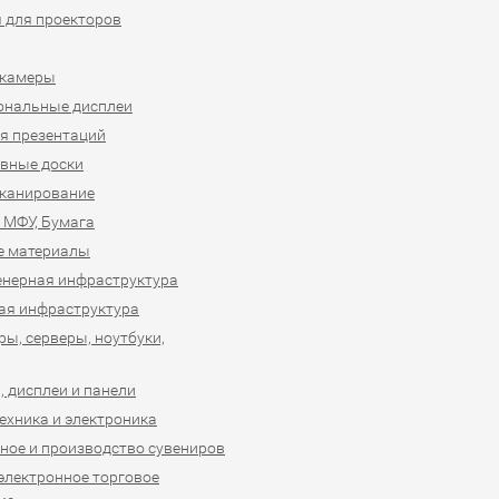
 для проекторов
-камеры
ональные дисплеи
я презентаций
вные доски
сканирование
 МФУ, Бумага
е материалы
нерная инфраструктура
ая инфраструктура
ы, серверы, ноутбуки,
 дисплеи и панели
ехника и электроника
ное и производство сувениров
 электронное торговое