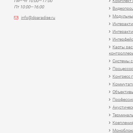
Пн—Чт 10:00—17:00
Комплект 
Пт 10:00—16:00
Видеопро
Модульны
info@dparadise.ru
Интеракт
Интеракти
Интерфей
Карты рас
контроллер
Системы 
Процессо
Конгресс 
Коммутат
Объективы
Професси
Акустичес
Терминал
Крепления
Моноблоки