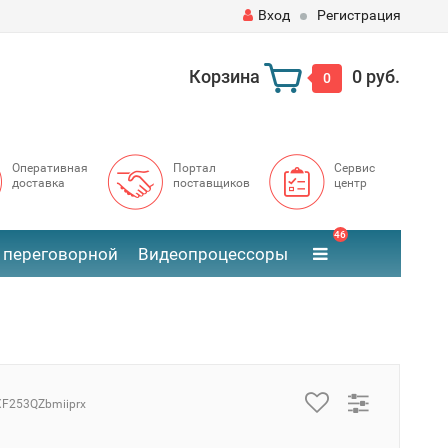
Вход
Регистрация
Корзина
0 руб.
0
Оперативная
Портал
Сервис
доставка
поставщиков
центр
46
 переговорной
Видеопроцессоры
 XF253QZbmiiprx