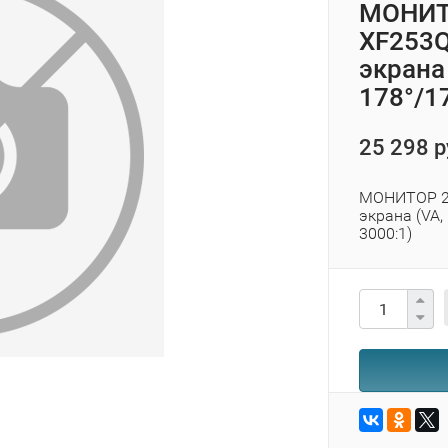
МОНИТО
XF253Q
экрана 
178°/17
25 298 р
МОНИТОР 25"
экрана (VA,
3000:1)