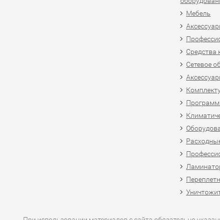
оборудован
Мебель
Аксессуар
Професси
Средства 
Сетевое о
Аксессуар
Комплект
Программн
Климатиче
Оборудова
Расходны
Професси
Ламинатор
Переплетн
Уничтожит
При использовании материалов с сайта обязательно указан