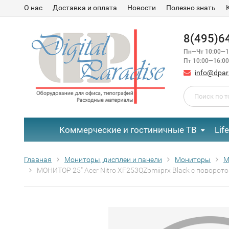
О нас
Доставка и оплата
Новости
Полезно знать
8(495)6
Пн—Чт 10:00—1
Пт 10:00—16:00
info@dpar
Коммерческие и гостиничные ТВ
Lif
Главная
Мониторы, дисплеи и панели
Мониторы
М
МОНИТОР 25" Acer Nitro XF253QZbmiiprx Black с поворотом