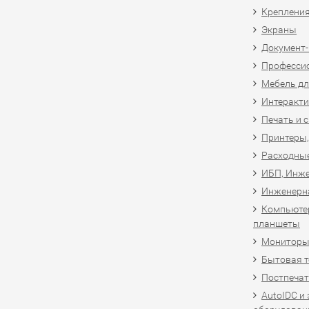
Крепления
Экраны
Документ
Професси
Мебель дл
Интеракти
Печать и 
Принтеры,
Расходны
ИБП, Инже
Инженерн
Компьютер
планшеты
Мониторы,
Бытовая т
Постпечат
AutoIDC и