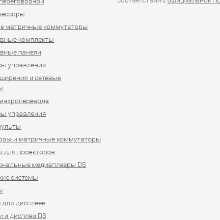
соответствии с
официальной п
переговорной
цессоры
е матричные коммутаторы
ивные комплекты
вные панели
сы управления
ширения и сетевые
ы
синхроперевода
ры управления
пульты
оры и матричные коммутаторы
 для проекторов
ональные медиаплееры DS
кие системы
ы
 для дисплеев
 и дисплеи DS