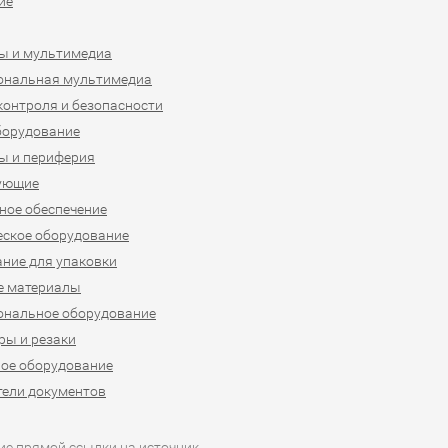
ие
ы и мультимедиа
ональная мультимедиа
контроля и безопасности
борудование
ы и периферия
ующие
ое обеспечение
ское оборудование
ние для упаковки
е материалы
ональное оборудование
ы и резаки
ое оборудование
ели документов
ие прямой ссылки на источник.