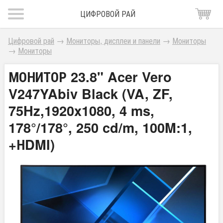
ЦИФРОВОЙ РАЙ
Цифровой рай
→
Мониторы, дисплеи и панели
→
Мониторы
→
Мониторы
МОНИТОР 23.8" Acer Vero
V247YAbiv Black (VA, ZF,
75Hz,1920x1080, 4 ms,
178°/178°, 250 cd/m, 100M:1,
+НDMI)