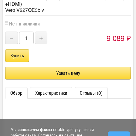
+HDMI)
Vero V227QE3biv
Нет в наличии
9 089
₽
−
+
Узнать цену
Обзор
Характеристики
Отзывы (0)
Мы используем файлы cookie для улучшения
работы сайта. Оставаясь на сайте, вы