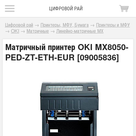
ЦИФРОВОЙ РАЙ
Цифровой рай
→
Принтеры, МФУ, Бумага
→
Принтеры и МФУ
→
OKI
→
Матричные
→
Линейно-матричные МХ
Матричный принтер OKI MX8050-
PED-ZT-ETH-EUR [09005836]