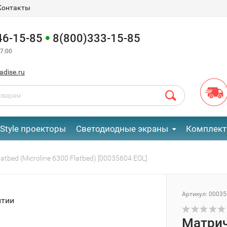
Контакты
46-15-85
8(800)333-15-85
7:00
adise.ru
eStyle проекторы
Светодиодные экраны
Комплект
atbed (Microline 6300 Flatbed) [00035604 EOL]
Артикул:
00035
нтии
Матрич