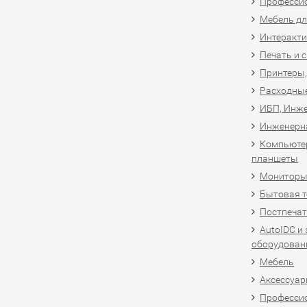
Професси
Мебель дл
Интеракти
Печать и 
Принтеры,
Расходны
ИБП, Инже
Инженерн
Компьютер
планшеты
Мониторы,
Бытовая т
Постпечат
AutoIDC и
оборудован
Мебель
Аксессуар
Професси