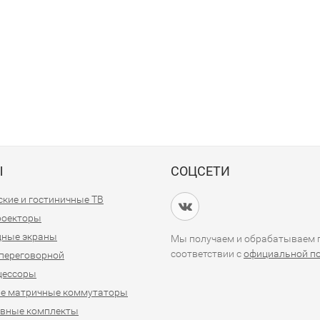
Ы
СОЦСЕТИ
кие и гостиничные ТВ
проекторы
дные экраны
Мы получаем и обрабатываем п
соответствии с
официальной п
переговорной
цессоры
е матричные коммутаторы
ивные комплекты