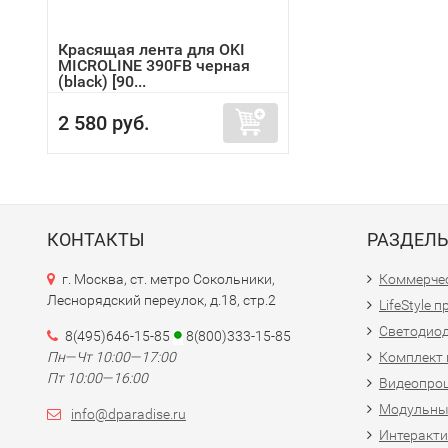
Красящая лента для OKI
MICROLINE 390FB черная
(black) [90...
2 580 руб.
КОНТАКТЫ
РАЗДЕЛ
г. Москва, ст. метро Сокольники,
Коммерчес
Леснорядский переулок, д.18, стр.2
LifeStyle 
Светодио
8(495)646-15-85
8(800)333-15-85
Пн—Чт 10:00—17:00
Комплект 
Пт 10:00—16:00
Видеопро
Модульны
info@dparadise.ru
Интеракт