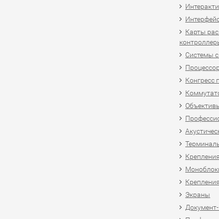
Интеракти
Интерфей
Карты рас
контроллер
Системы 
Процессо
Конгресс 
Коммутат
Объективы
Професси
Акустичес
Терминал
Крепления
Моноблоки
Крепления
Экраны
Документ