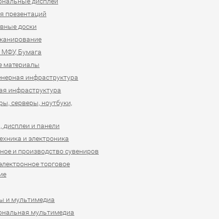
ональные дисплеи
я презентаций
вные доски
сканирование
 МФУ, Бумага
е материалы
нерная инфраструктура
ая инфраструктура
ы, серверы, ноутбуки,
 дисплеи и панели
ехника и электроника
ное и производство сувениров
 электронное торговое
ие
ы и мультимедиа
ональная мультимедиа