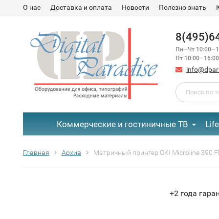
О нас
Доставка и оплата
Новости
Полезно знать
8(495)6
Пн—Чт 10:00—1
Пт 10:00—16:00
info@dpar
Коммерческие и гостиничные ТВ
Lif
Главная
Архив
Матричный принтер OKI Microline 390 Fl
+2 года гара