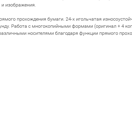
а и изображения.
рямого прохождения бумаги. 24-х игольчатая износоусто
кунду. Работа с многокопийными формами (оригинал + 4 ко
 различными носителями благодаря функции прямого прох