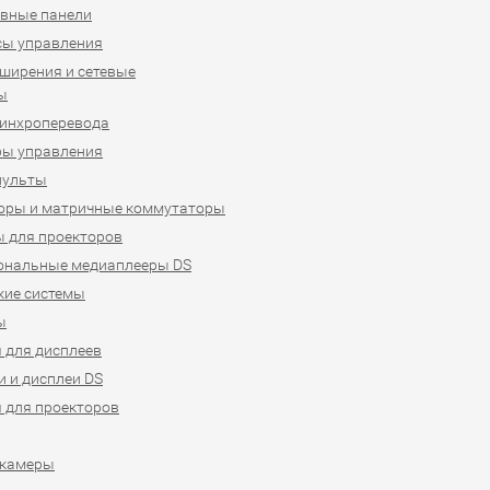
вные панели
сы управления
ширения и сетевые
ы
синхроперевода
ры управления
пульты
оры и матричные коммутаторы
 для проекторов
ональные медиаплееры DS
кие системы
ы
 для дисплеев
 и дисплеи DS
 для проекторов
-камеры