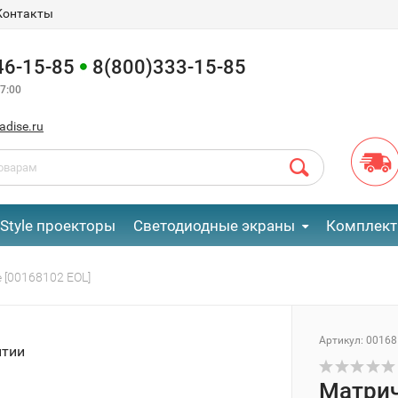
Контакты
46-15-85
8(800)333-15-85
7:00
adise.ru
eStyle проекторы
Светодиодные экраны
Комплект
 [00168102 EOL]
Артикул:
00168
нтии
Матрич