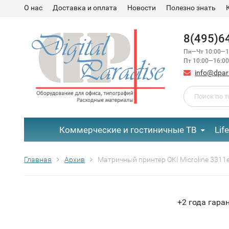
О нас
Доставка и оплата
Новости
Полезно знать
8(495)6
Пн—Чт 10:00—1
Пт 10:00—16:00
info@dpar
Коммерческие и гостиничные ТВ
Lif
Главная
Архив
Матричный принтер OKI Microline 3311e
+2 года гара