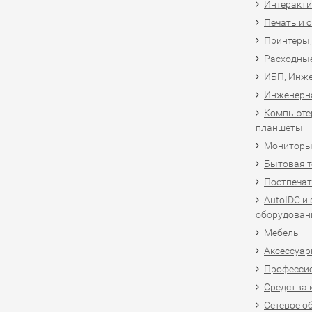
Интеракти
Печать и 
Принтеры,
Расходны
ИБП, Инже
Инженерн
Компьютер
планшеты
Мониторы,
Бытовая т
Постпечат
AutoIDC и
оборудован
Мебель
Аксессуар
Професси
Средства 
Сетевое о