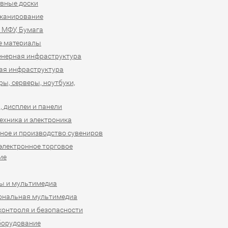
вные доски
сканирование
 МФУ, Бумага
е материалы
нерная инфраструктура
ая инфраструктура
ы, серверы, ноутбуки,
 дисплеи и панели
ехника и электроника
ное и производство сувениров
 электронное торговое
ие
ы и мультимедиа
ональная мультимедиа
контроля и безопасности
борудование