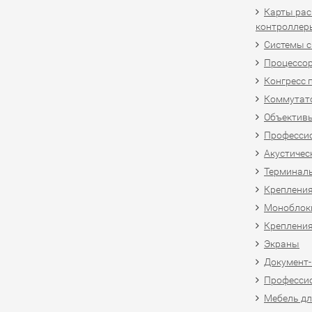
Карты рас
контроллер
Системы 
Процессо
Конгресс 
Коммутат
Объективы
Професси
Акустичес
Терминал
Крепления
Моноблоки
Крепления
Экраны
Документ
Професси
Мебель дл