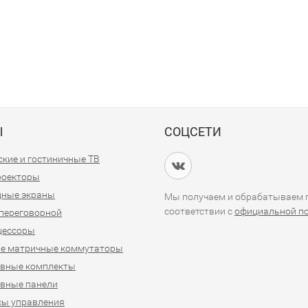
Ы
СОЦСЕТИ
кие и гостиничные ТВ
проекторы
дные экраны
Мы получаем и обрабатываем п
соответствии с
официальной п
переговорной
цессоры
е матричные коммутаторы
ивные комплекты
вные панели
сы управления