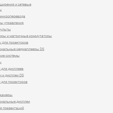
ширения и сетевые
ы
синхроперевода
ры управления
пульты
оры и матричные коммутаторы
 для проекторов
ональные медиаплееры DS
кие системы
ы
 для дисплеев
 и дисплеи DS
 для проекторов
-камеры
ональные дисплеи
я презентаций