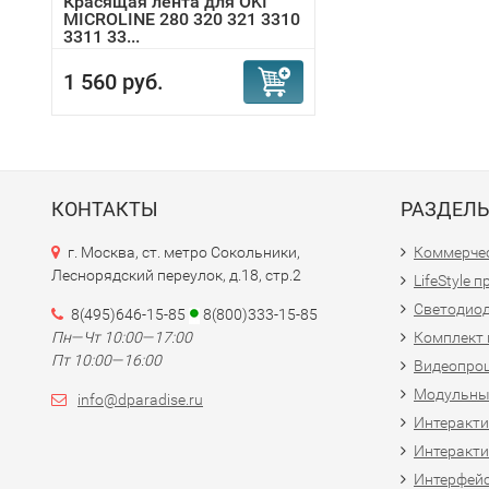
Красящая лента для OKI
MICROLINE 280 320 321 3310
3311 33...
1 560 руб.
КОНТАКТЫ
РАЗДЕЛ
г. Москва, ст. метро Сокольники,
Коммерчес
Леснорядский переулок, д.18, стр.2
LifeStyle 
Светодио
8(495)646-15-85
8(800)333-15-85
Пн—Чт 10:00—17:00
Комплект 
Пт 10:00—16:00
Видеопро
Модульны
info@dparadise.ru
Интеракт
Интеракти
Интерфей