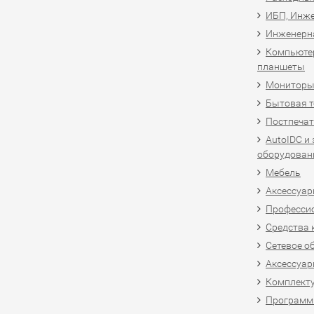
ИБП, Инже
Инженерн
Компьютер
планшеты
Мониторы,
Бытовая т
Постпечат
AutoIDC и
оборудован
Мебель
Аксессуар
Професси
Средства 
Сетевое о
Аксессуар
Комплект
Программн