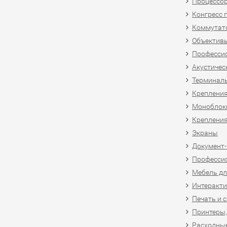
Процессо
Конгресс 
Коммутат
Объективы
Професси
Акустичес
Терминал
Крепления
Моноблоки
Крепления
Экраны
Документ
Професси
Мебель дл
Интеракти
Печать и 
Принтеры,
Расходны