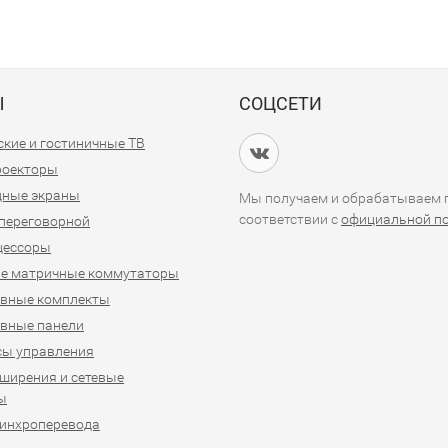
Ы
СОЦСЕТИ
кие и гостиничные ТВ
проекторы
дные экраны
Мы получаем и обрабатываем п
соответствии с
официальной п
переговорной
цессоры
е матричные коммутаторы
ивные комплекты
вные панели
сы управления
ширения и сетевые
ы
синхроперевода