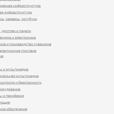
нерная инфраструктура
ая инфраструктура
ы, серверы, ноутбуки,
 дисплеи и панели
ехника и электроника
ное и производство сувениров
 электронное торговое
ие
ы и мультимедиа
ональная мультимедиа
контроля и безопасности
борудование
ы и периферия
ующие
ое обеспечение