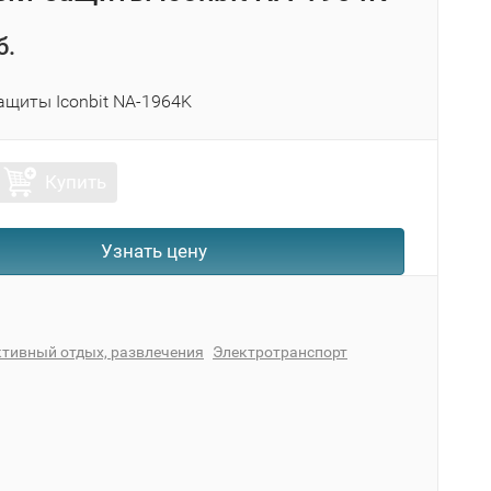
б.
ащиты Iconbit NA-1964K
Купить
Узнать цену
тивный отдых, развлечения
Электротранспорт