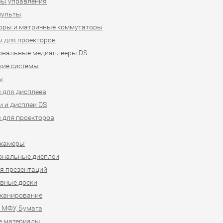
ры управления
пульты
оры и матричные коммутаторы
 для проекторов
ональные медиаплееры DS
кие системы
ы
 для дисплеев
 и дисплеи DS
 для проекторов
-камеры
ональные дисплеи
я презентаций
вные доски
сканирование
 МФУ, Бумага
е материалы