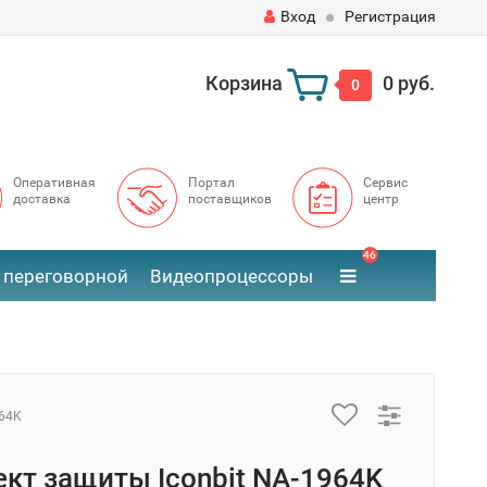
Вход
Регистрация
Корзина
0 руб.
0
Оперативная
Портал
Сервис
доставка
поставщиков
центр
46
 переговорной
Видеопроцессоры
64K
кт защиты Iconbit NA-1964K