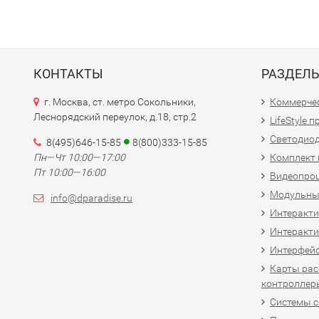
КОНТАКТЫ
РАЗДЕЛ
г. Москва, ст. метро Сокольники,
Коммерчес
Леснорядский переулок, д.18, стр.2
LifeStyle 
Светодио
8(495)646-15-85
8(800)333-15-85
Пн—Чт 10:00—17:00
Комплект 
Пт 10:00—16:00
Видеопро
Модульны
info@dparadise.ru
Интеракт
Интеракти
Интерфей
Карты рас
контроллер
Системы 